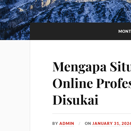
MONT
Mengapa Situ
Online Profe
Disukai
BY
ADMIN
ON
JANUARY 31, 202