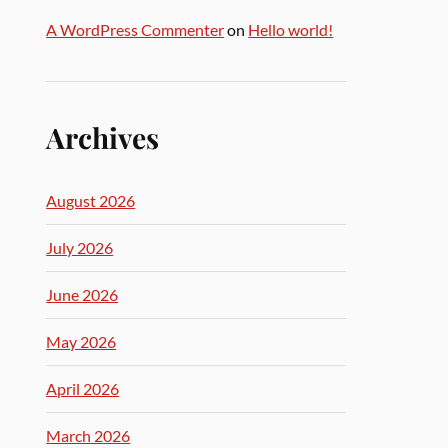
A WordPress Commenter
on
Hello world!
Archives
August 2026
July 2026
June 2026
May 2026
April 2026
March 2026