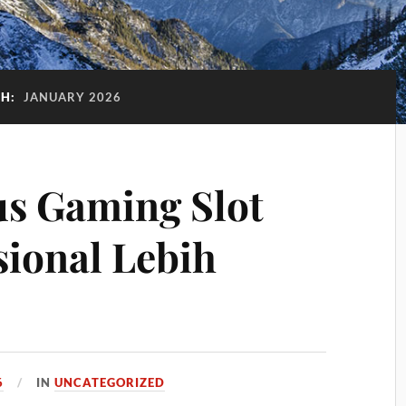
H:
JANUARY 2026
s Gaming Slot
sional Lebih
6
IN
UNCATEGORIZED