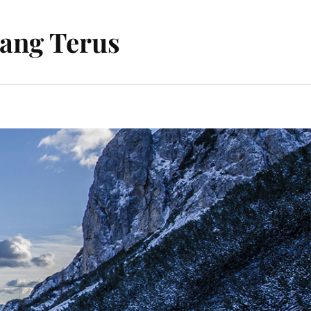
nang Terus