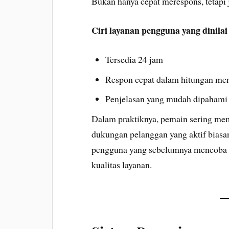
Bukan hanya cepat merespons, tetapi 
Ciri layanan pengguna yang dinilai
Tersedia 24 jam
Respon cepat dalam hitungan men
Penjelasan yang mudah dipahami
Dalam praktiknya, pemain sering me
dukungan pelanggan yang aktif biasan
pengguna yang sebelumnya mencoba p
kualitas layanan.