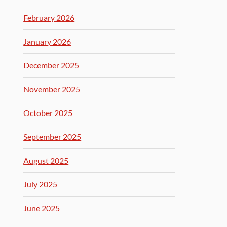
February 2026
January 2026
December 2025
November 2025
October 2025
September 2025
August 2025
July 2025
June 2025