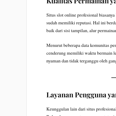
Kualitas Permainan ya
Situs slot online profesional biasan
sudah memiliki reputasi. Hal ini berd
baik dari sisi tampilan, alur permain
Menurut beberapa data komunitas pema
cenderung memiliki waktu bermain le
nyaman dan tidak terganggu oleh gan
Layanan Pengguna ya
Keunggulan lain dari situs profesion