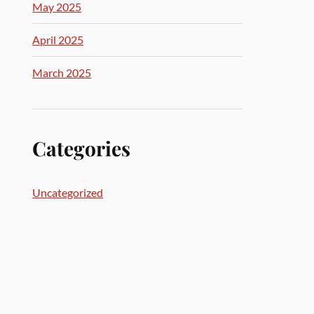
May 2025
April 2025
March 2025
Categories
Uncategorized