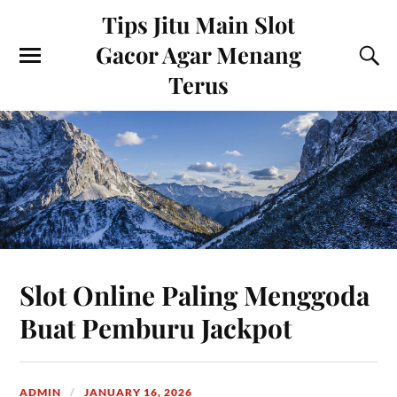
Tips Jitu Main Slot
Gacor Agar Menang
Terus
Slot Online Paling Menggoda
Buat Pemburu Jackpot
ADMIN
JANUARY 16, 2026