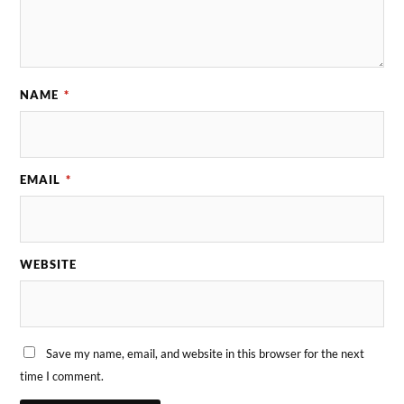
NAME
*
EMAIL
*
WEBSITE
Save my name, email, and website in this browser for the next
time I comment.