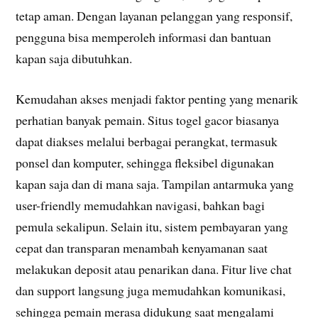
tetap aman. Dengan layanan pelanggan yang responsif,
pengguna bisa memperoleh informasi dan bantuan
kapan saja dibutuhkan.
Kemudahan akses menjadi faktor penting yang menarik
perhatian banyak pemain. Situs togel gacor biasanya
dapat diakses melalui berbagai perangkat, termasuk
ponsel dan komputer, sehingga fleksibel digunakan
kapan saja dan di mana saja. Tampilan antarmuka yang
user-friendly memudahkan navigasi, bahkan bagi
pemula sekalipun. Selain itu, sistem pembayaran yang
cepat dan transparan menambah kenyamanan saat
melakukan deposit atau penarikan dana. Fitur live chat
dan support langsung juga memudahkan komunikasi,
sehingga pemain merasa didukung saat mengalami