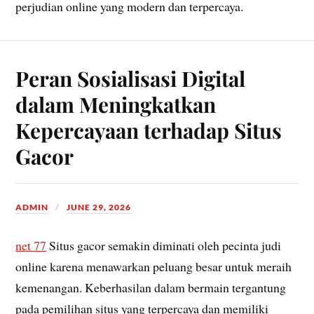
perjudian online yang modern dan terpercaya.
Peran Sosialisasi Digital
dalam Meningkatkan
Kepercayaan terhadap Situs
Gacor
ADMIN
JUNE 29, 2026
net 77
Situs gacor semakin diminati oleh pecinta judi
online karena menawarkan peluang besar untuk meraih
kemenangan. Keberhasilan dalam bermain tergantung
pada pemilihan situs yang terpercaya dan memiliki