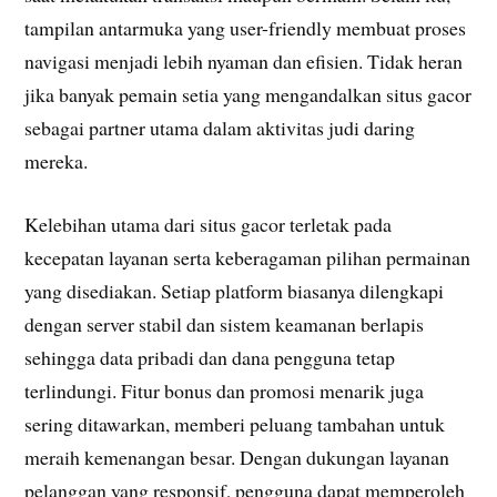
tampilan antarmuka yang user-friendly membuat proses
navigasi menjadi lebih nyaman dan efisien. Tidak heran
jika banyak pemain setia yang mengandalkan situs gacor
sebagai partner utama dalam aktivitas judi daring
mereka.
Kelebihan utama dari situs gacor terletak pada
kecepatan layanan serta keberagaman pilihan permainan
yang disediakan. Setiap platform biasanya dilengkapi
dengan server stabil dan sistem keamanan berlapis
sehingga data pribadi dan dana pengguna tetap
terlindungi. Fitur bonus dan promosi menarik juga
sering ditawarkan, memberi peluang tambahan untuk
meraih kemenangan besar. Dengan dukungan layanan
pelanggan yang responsif, pengguna dapat memperoleh