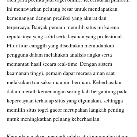
ini menawarkan peluang besar untuk mendapatkan
kemenangan dengan prediksi yang akurat dan
terpercaya. Banyak pemain memilih situs ini karena
reputasinya yang solid serta layanan yang profesional.
Fitur-fitur canggih yang disediakan memudahkan
pengguna dalam melakukan analisis angka serta
memantau hasil secara real-time. Dengan sistem
keamanan tinggi, pemain dapat merasa aman saat
melakukan transaksi maupun bermain. Keberhasilan
dalam meraih kemenangan sering kali bergantung pada
kepercayaan terhadap situs yang digunakan, sehingga
memilih situs togel gacor merupakan langkah penting
untuk meningkatkan peluang keberhasilan.
Kemudahan akses menjadi salah satu keunggulan utama