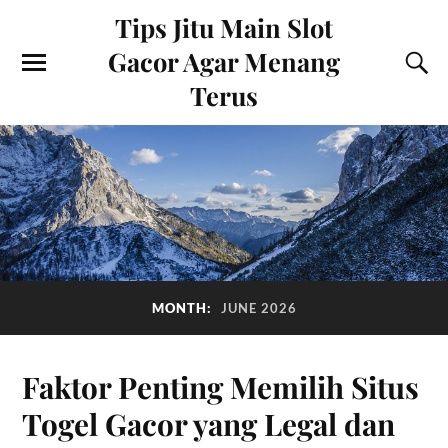
Tips Jitu Main Slot
Gacor Agar Menang
Terus
MONTH:
JUNE 2026
Faktor Penting Memilih Situs
Togel Gacor yang Legal dan