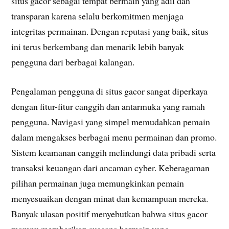
situs gacor sebagai tempat bermain yang adil dan
transparan karena selalu berkomitmen menjaga
integritas permainan. Dengan reputasi yang baik, situs
ini terus berkembang dan menarik lebih banyak
pengguna dari berbagai kalangan.
Pengalaman pengguna di situs gacor sangat diperkaya
dengan fitur-fitur canggih dan antarmuka yang ramah
pengguna. Navigasi yang simpel memudahkan pemain
dalam mengakses berbagai menu permainan dan promo.
Sistem keamanan canggih melindungi data pribadi serta
transaksi keuangan dari ancaman cyber. Keberagaman
pilihan permainan juga memungkinkan pemain
menyesuaikan dengan minat dan kemampuan mereka.
Banyak ulasan positif menyebutkan bahwa situs gacor