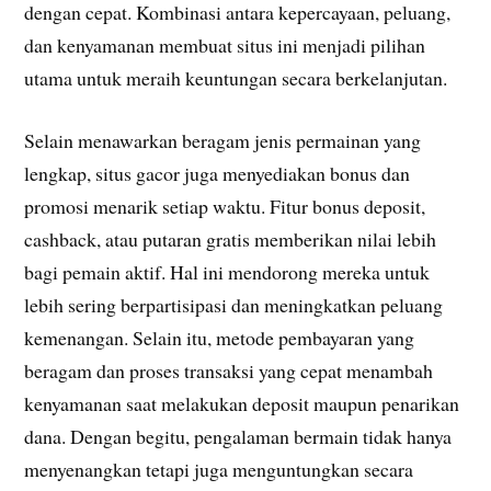
dengan cepat. Kombinasi antara kepercayaan, peluang,
dan kenyamanan membuat situs ini menjadi pilihan
utama untuk meraih keuntungan secara berkelanjutan.
Selain menawarkan beragam jenis permainan yang
lengkap, situs gacor juga menyediakan bonus dan
promosi menarik setiap waktu. Fitur bonus deposit,
cashback, atau putaran gratis memberikan nilai lebih
bagi pemain aktif. Hal ini mendorong mereka untuk
lebih sering berpartisipasi dan meningkatkan peluang
kemenangan. Selain itu, metode pembayaran yang
beragam dan proses transaksi yang cepat menambah
kenyamanan saat melakukan deposit maupun penarikan
dana. Dengan begitu, pengalaman bermain tidak hanya
menyenangkan tetapi juga menguntungkan secara