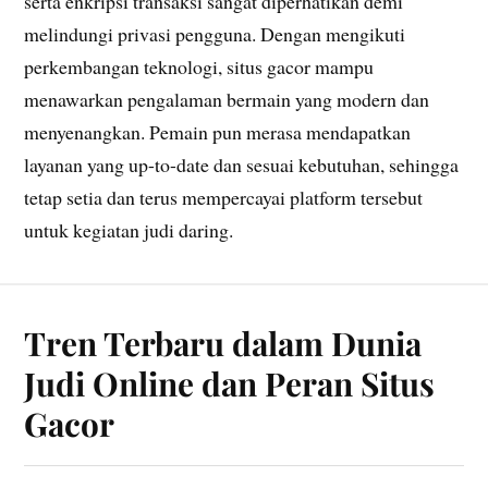
serta enkripsi transaksi sangat diperhatikan demi
melindungi privasi pengguna. Dengan mengikuti
perkembangan teknologi, situs gacor mampu
menawarkan pengalaman bermain yang modern dan
menyenangkan. Pemain pun merasa mendapatkan
layanan yang up-to-date dan sesuai kebutuhan, sehingga
tetap setia dan terus mempercayai platform tersebut
untuk kegiatan judi daring.
Tren Terbaru dalam Dunia
Judi Online dan Peran Situs
Gacor