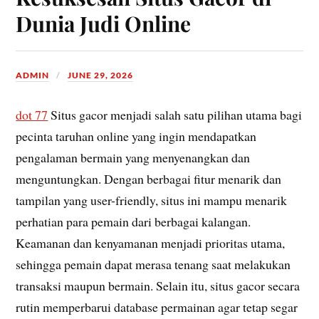
Dunia Judi Online
ADMIN
JUNE 29, 2026
dot 77
Situs gacor menjadi salah satu pilihan utama bagi
pecinta taruhan online yang ingin mendapatkan
pengalaman bermain yang menyenangkan dan
menguntungkan. Dengan berbagai fitur menarik dan
tampilan yang user-friendly, situs ini mampu menarik
perhatian para pemain dari berbagai kalangan.
Keamanan dan kenyamanan menjadi prioritas utama,
sehingga pemain dapat merasa tenang saat melakukan
transaksi maupun bermain. Selain itu, situs gacor secara
rutin memperbarui database permainan agar tetap segar