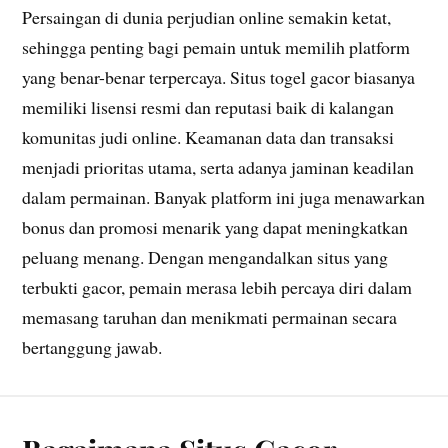
Persaingan di dunia perjudian online semakin ketat,
sehingga penting bagi pemain untuk memilih platform
yang benar-benar terpercaya. Situs togel gacor biasanya
memiliki lisensi resmi dan reputasi baik di kalangan
komunitas judi online. Keamanan data dan transaksi
menjadi prioritas utama, serta adanya jaminan keadilan
dalam permainan. Banyak platform ini juga menawarkan
bonus dan promosi menarik yang dapat meningkatkan
peluang menang. Dengan mengandalkan situs yang
terbukti gacor, pemain merasa lebih percaya diri dalam
memasang taruhan dan menikmati permainan secara
bertanggung jawab.