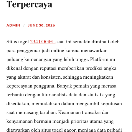
Terpercaya
ADMIN
JUNE 30, 2026
Situs togel
234TOGEL
saat ini semakin diminati oleh
para penggemar judi online karena menawarkan
peluang kemenangan yang lebih tinggi. Platform ini
dikenal dengan reputasi memberikan prediksi angka
yang akurat dan konsisten, sehingga meningkatkan
kepercayaan pengguna. Banyak pemain yang merasa
terbantu dengan fitur analisis data dan statistik yang
disediakan, memudahkan dalam mengambil keputusan
saat memasang taruhan. Keamanan transaksi dan
kenyamanan bermain menjadi prioritas utama yang
ditawarkan oleh situs togel gacor, menjaga data pribadi