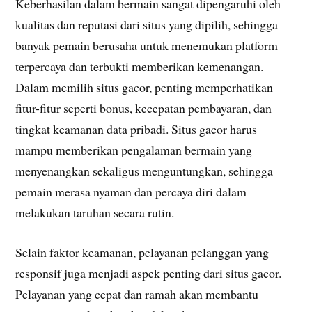
Keberhasilan dalam bermain sangat dipengaruhi oleh
kualitas dan reputasi dari situs yang dipilih, sehingga
banyak pemain berusaha untuk menemukan platform
terpercaya dan terbukti memberikan kemenangan.
Dalam memilih situs gacor, penting memperhatikan
fitur-fitur seperti bonus, kecepatan pembayaran, dan
tingkat keamanan data pribadi. Situs gacor harus
mampu memberikan pengalaman bermain yang
menyenangkan sekaligus menguntungkan, sehingga
pemain merasa nyaman dan percaya diri dalam
melakukan taruhan secara rutin.
Selain faktor keamanan, pelayanan pelanggan yang
responsif juga menjadi aspek penting dari situs gacor.
Pelayanan yang cepat dan ramah akan membantu