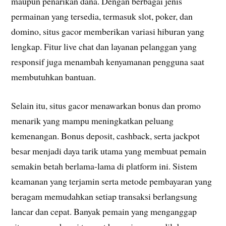
maupun penarikan dana. Dengan berbagai jenis
permainan yang tersedia, termasuk slot, poker, dan
domino, situs gacor memberikan variasi hiburan yang
lengkap. Fitur live chat dan layanan pelanggan yang
responsif juga menambah kenyamanan pengguna saat
membutuhkan bantuan.
Selain itu, situs gacor menawarkan bonus dan promo
menarik yang mampu meningkatkan peluang
kemenangan. Bonus deposit, cashback, serta jackpot
besar menjadi daya tarik utama yang membuat pemain
semakin betah berlama-lama di platform ini. Sistem
keamanan yang terjamin serta metode pembayaran yang
beragam memudahkan setiap transaksi berlangsung
lancar dan cepat. Banyak pemain yang menganggap