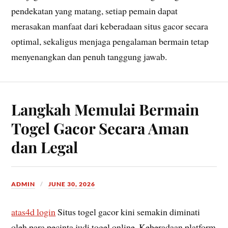
pendekatan yang matang, setiap pemain dapat
merasakan manfaat dari keberadaan situs gacor secara
optimal, sekaligus menjaga pengalaman bermain tetap
menyenangkan dan penuh tanggung jawab.
Langkah Memulai Bermain
Togel Gacor Secara Aman
dan Legal
ADMIN
JUNE 30, 2026
atas4d login
Situs togel gacor kini semakin diminati
oleh para pecinta judi togel online. Keberadaan platform