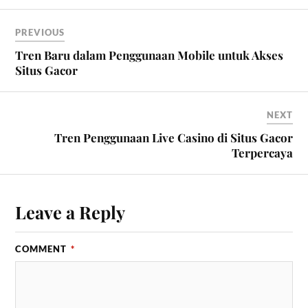
PREVIOUS
Tren Baru dalam Penggunaan Mobile untuk Akses
Situs Gacor
NEXT
Tren Penggunaan Live Casino di Situs Gacor
Terpercaya
Leave a Reply
COMMENT
*