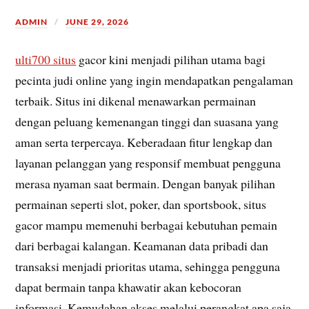
ADMIN
JUNE 29, 2026
ulti700 situs
gacor kini menjadi pilihan utama bagi
pecinta judi online yang ingin mendapatkan pengalaman
terbaik. Situs ini dikenal menawarkan permainan
dengan peluang kemenangan tinggi dan suasana yang
aman serta terpercaya. Keberadaan fitur lengkap dan
layanan pelanggan yang responsif membuat pengguna
merasa nyaman saat bermain. Dengan banyak pilihan
permainan seperti slot, poker, dan sportsbook, situs
gacor mampu memenuhi berbagai kebutuhan pemain
dari berbagai kalangan. Keamanan data pribadi dan
transaksi menjadi prioritas utama, sehingga pengguna
dapat bermain tanpa khawatir akan kebocoran
informasi. Kemudahan akses melalui perangkat apa saja