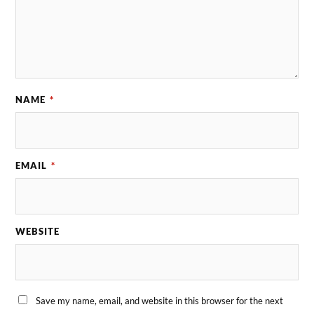
NAME
*
EMAIL
*
WEBSITE
Save my name, email, and website in this browser for the next