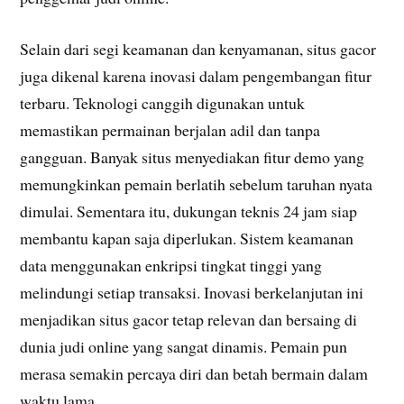
Selain dari segi keamanan dan kenyamanan, situs gacor
juga dikenal karena inovasi dalam pengembangan fitur
terbaru. Teknologi canggih digunakan untuk
memastikan permainan berjalan adil dan tanpa
gangguan. Banyak situs menyediakan fitur demo yang
memungkinkan pemain berlatih sebelum taruhan nyata
dimulai. Sementara itu, dukungan teknis 24 jam siap
membantu kapan saja diperlukan. Sistem keamanan
data menggunakan enkripsi tingkat tinggi yang
melindungi setiap transaksi. Inovasi berkelanjutan ini
menjadikan situs gacor tetap relevan dan bersaing di
dunia judi online yang sangat dinamis. Pemain pun
merasa semakin percaya diri dan betah bermain dalam
waktu lama.