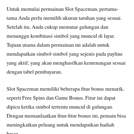
Untuk memulai permainan Slot Spaceman, pertama-
tama Anda perlu memilih ukuran taruhan yang sesuai.
Setelah itu, Anda cukup memutar gulungan dan
menunggu kombinasi simbol yang muncul di layar.
Tujuan utama dalam permainan ini adalah untuk
mendapatkan simbol-simbol yang sejenis pada payline
yang aktif, yang akan menghasilkan kemenangan sesuai
dengan tabel pembayaran.
Slot Spaceman memiliki beberapa fitur bonus menarik,
seperti Free Spins dan Game Bonus. Fitur ini dapat
dipicu ketika simbol tertentu muncul di gulungan.
Dengan memanfaatkan fitur-fitur bonus ini, pemain bisa
meningkatkan peluang untuk mendapatkan hadiah
besar.