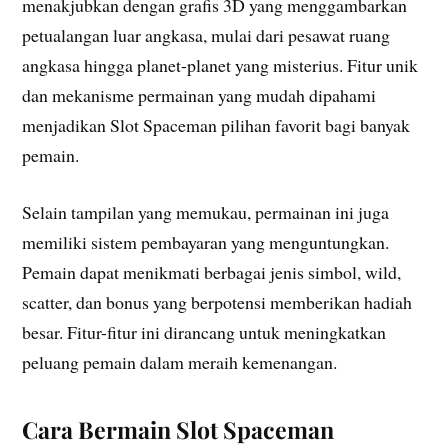
menakjubkan dengan grafis 3D yang menggambarkan
petualangan luar angkasa, mulai dari pesawat ruang
angkasa hingga planet-planet yang misterius. Fitur unik
dan mekanisme permainan yang mudah dipahami
menjadikan Slot Spaceman pilihan favorit bagi banyak
pemain.
Selain tampilan yang memukau, permainan ini juga
memiliki sistem pembayaran yang menguntungkan.
Pemain dapat menikmati berbagai jenis simbol, wild,
scatter, dan bonus yang berpotensi memberikan hadiah
besar. Fitur-fitur ini dirancang untuk meningkatkan
peluang pemain dalam meraih kemenangan.
Cara Bermain Slot Spaceman