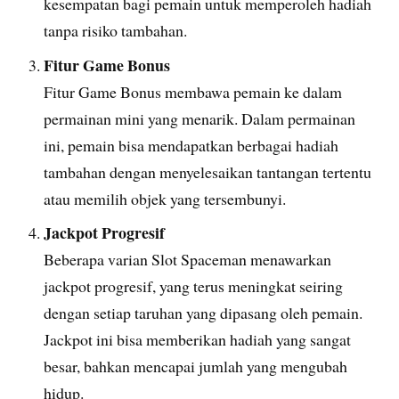
kesempatan bagi pemain untuk memperoleh hadiah
tanpa risiko tambahan.
Fitur Game Bonus
Fitur Game Bonus membawa pemain ke dalam
permainan mini yang menarik. Dalam permainan
ini, pemain bisa mendapatkan berbagai hadiah
tambahan dengan menyelesaikan tantangan tertentu
atau memilih objek yang tersembunyi.
Jackpot Progresif
Beberapa varian Slot Spaceman menawarkan
jackpot progresif, yang terus meningkat seiring
dengan setiap taruhan yang dipasang oleh pemain.
Jackpot ini bisa memberikan hadiah yang sangat
besar, bahkan mencapai jumlah yang mengubah
hidup.