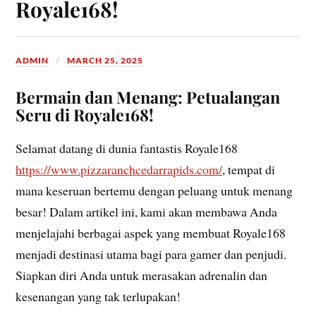
Royale168!
ADMIN
MARCH 25, 2025
Bermain dan Menang: Petualangan
Seru di Royale168!
Selamat datang di dunia fantastis Royale168
https://www.pizzaranchcedarrapids.com/
, tempat di
mana keseruan bertemu dengan peluang untuk menang
besar! Dalam artikel ini, kami akan membawa Anda
menjelajahi berbagai aspek yang membuat Royale168
menjadi destinasi utama bagi para gamer dan penjudi.
Siapkan diri Anda untuk merasakan adrenalin dan
kesenangan yang tak terlupakan!