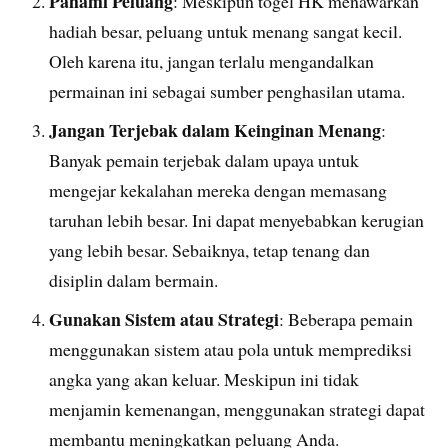
Pahami Peluang
: Meskipun togel HK menawarkan
hadiah besar, peluang untuk menang sangat kecil.
Oleh karena itu, jangan terlalu mengandalkan
permainan ini sebagai sumber penghasilan utama.
Jangan Terjebak dalam Keinginan Menang
:
Banyak pemain terjebak dalam upaya untuk
mengejar kekalahan mereka dengan memasang
taruhan lebih besar. Ini dapat menyebabkan kerugian
yang lebih besar. Sebaiknya, tetap tenang dan
disiplin dalam bermain.
Gunakan Sistem atau Strategi
: Beberapa pemain
menggunakan sistem atau pola untuk memprediksi
angka yang akan keluar. Meskipun ini tidak
menjamin kemenangan, menggunakan strategi dapat
membantu meningkatkan peluang Anda.