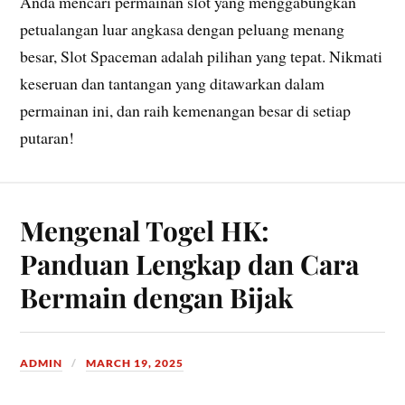
Anda mencari permainan slot yang menggabungkan
petualangan luar angkasa dengan peluang menang
besar, Slot Spaceman adalah pilihan yang tepat. Nikmati
keseruan dan tantangan yang ditawarkan dalam
permainan ini, dan raih kemenangan besar di setiap
putaran!
Mengenal Togel HK:
Panduan Lengkap dan Cara
Bermain dengan Bijak
ADMIN
MARCH 19, 2025