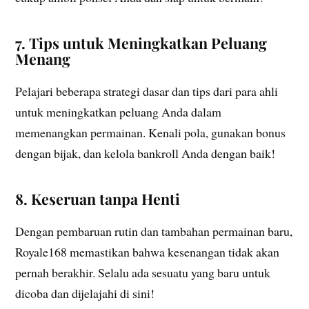
7.
Tips untuk Meningkatkan Peluang
Menang
Pelajari beberapa strategi dasar dan tips dari para ahli
untuk meningkatkan peluang Anda dalam
memenangkan permainan. Kenali pola, gunakan bonus
dengan bijak, dan kelola bankroll Anda dengan baik!
8.
Keseruan tanpa Henti
Dengan pembaruan rutin dan tambahan permainan baru,
Royale168 memastikan bahwa kesenangan tidak akan
pernah berakhir. Selalu ada sesuatu yang baru untuk
dicoba dan dijelajahi di sini!