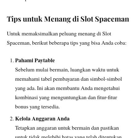
Tips untuk Menang di Slot Spaceman
Untuk memaksimalkan peluang menang di Slot
Spaceman, berikut beberapa tips yang bisa Anda coba:
Pahami Paytable
Sebelum mulai bermain, luangkan waktu untuk
memahami tabel pembayaran dan simbol-simbol
yang ada. Ini akan membantu Anda mengetahui
kombinasi yang menguntungkan dan fitur-fitur
bonus yang tersedia.
Kelola Anggaran Anda
Tetapkan anggaran untuk bermain dan pastikan
untuk tidak melebihi batas yang telah ditentukan.