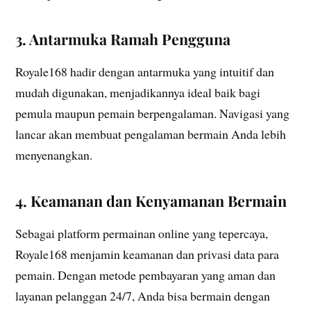
3.
Antarmuka Ramah Pengguna
Royale168 hadir dengan antarmuka yang intuitif dan
mudah digunakan, menjadikannya ideal baik bagi
pemula maupun pemain berpengalaman. Navigasi yang
lancar akan membuat pengalaman bermain Anda lebih
menyenangkan.
4.
Keamanan dan Kenyamanan Bermain
Sebagai platform permainan online yang tepercaya,
Royale168 menjamin keamanan dan privasi data para
pemain. Dengan metode pembayaran yang aman dan
layanan pelanggan 24/7, Anda bisa bermain dengan