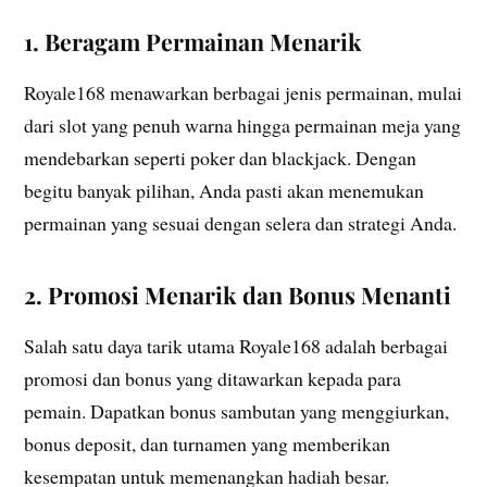
1.
Beragam Permainan Menarik
Royale168 menawarkan berbagai jenis permainan, mulai
dari slot yang penuh warna hingga permainan meja yang
mendebarkan seperti poker dan blackjack. Dengan
begitu banyak pilihan, Anda pasti akan menemukan
permainan yang sesuai dengan selera dan strategi Anda.
2.
Promosi Menarik dan Bonus Menanti
Salah satu daya tarik utama Royale168 adalah berbagai
promosi dan bonus yang ditawarkan kepada para
pemain. Dapatkan bonus sambutan yang menggiurkan,
bonus deposit, dan turnamen yang memberikan
kesempatan untuk memenangkan hadiah besar.