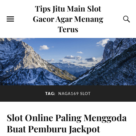
Tips Jitu Main Slot
Gacor Agar Menang
Terus
TAG:
NAGA169 SLOT
Slot Online Paling Menggoda
Buat Pemburu Jackpot