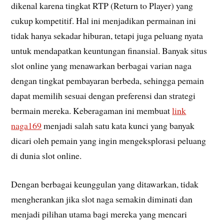
dikenal karena tingkat RTP (Return to Player) yang
cukup kompetitif. Hal ini menjadikan permainan ini
tidak hanya sekadar hiburan, tetapi juga peluang nyata
untuk mendapatkan keuntungan finansial. Banyak situs
slot online yang menawarkan berbagai varian naga
dengan tingkat pembayaran berbeda, sehingga pemain
dapat memilih sesuai dengan preferensi dan strategi
bermain mereka. Keberagaman ini membuat
link
naga169
menjadi salah satu kata kunci yang banyak
dicari oleh pemain yang ingin mengeksplorasi peluang
di dunia slot online.
Dengan berbagai keunggulan yang ditawarkan, tidak
mengherankan jika slot naga semakin diminati dan
menjadi pilihan utama bagi mereka yang mencari