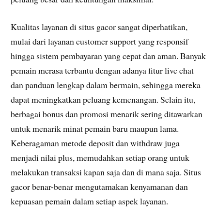
Kualitas layanan di situs gacor sangat diperhatikan,
mulai dari layanan customer support yang responsif
hingga sistem pembayaran yang cepat dan aman. Banyak
pemain merasa terbantu dengan adanya fitur live chat
dan panduan lengkap dalam bermain, sehingga mereka
dapat meningkatkan peluang kemenangan. Selain itu,
berbagai bonus dan promosi menarik sering ditawarkan
untuk menarik minat pemain baru maupun lama.
Keberagaman metode deposit dan withdraw juga
menjadi nilai plus, memudahkan setiap orang untuk
melakukan transaksi kapan saja dan di mana saja. Situs
gacor benar-benar mengutamakan kenyamanan dan
kepuasan pemain dalam setiap aspek layanan.