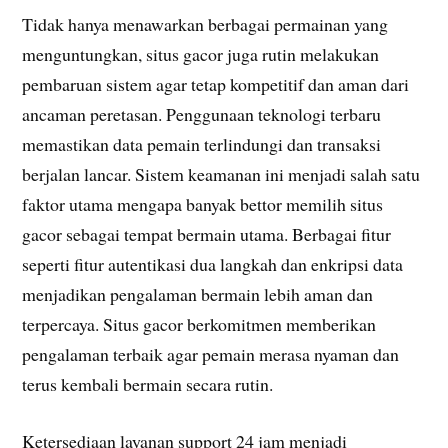
Tidak hanya menawarkan berbagai permainan yang
menguntungkan, situs gacor juga rutin melakukan
pembaruan sistem agar tetap kompetitif dan aman dari
ancaman peretasan. Penggunaan teknologi terbaru
memastikan data pemain terlindungi dan transaksi
berjalan lancar. Sistem keamanan ini menjadi salah satu
faktor utama mengapa banyak bettor memilih situs
gacor sebagai tempat bermain utama. Berbagai fitur
seperti fitur autentikasi dua langkah dan enkripsi data
menjadikan pengalaman bermain lebih aman dan
terpercaya. Situs gacor berkomitmen memberikan
pengalaman terbaik agar pemain merasa nyaman dan
terus kembali bermain secara rutin.
Ketersediaan layanan support 24 jam menjadi