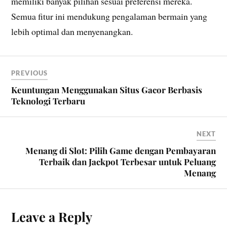
memiliki banyak pilihan sesuai preferensi mereka.
Semua fitur ini mendukung pengalaman bermain yang
lebih optimal dan menyenangkan.
PREVIOUS
Keuntungan Menggunakan Situs Gacor Berbasis
Teknologi Terbaru
NEXT
Menang di Slot: Pilih Game dengan Pembayaran
Terbaik dan Jackpot Terbesar untuk Peluang
Menang
Leave a Reply