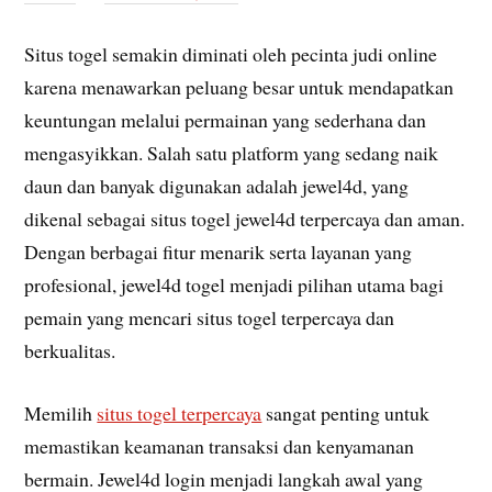
Situs togel semakin diminati oleh pecinta judi online
karena menawarkan peluang besar untuk mendapatkan
keuntungan melalui permainan yang sederhana dan
mengasyikkan. Salah satu platform yang sedang naik
daun dan banyak digunakan adalah jewel4d, yang
dikenal sebagai situs togel jewel4d terpercaya dan aman.
Dengan berbagai fitur menarik serta layanan yang
profesional, jewel4d togel menjadi pilihan utama bagi
pemain yang mencari situs togel terpercaya dan
berkualitas.
Memilih
situs togel terpercaya
sangat penting untuk
memastikan keamanan transaksi dan kenyamanan
bermain. Jewel4d login menjadi langkah awal yang