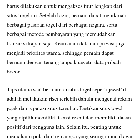
harus dilakukan untuk mengakses fitur lengkap dari
situs togel ini. Setelah login, pemain dapat menikmati
berbagai pasaran togel dari berbagai negara, serta
berbagai metode pembayaran yang memudahkan
transaksi kapan saja. Keamanan data dan privasi juga
menjadi prioritas utama, sehingga pemain dapat
bermain dengan tenang tanpa khawatir data pribadi
bocor.
Tips utama saat bermain di situs togel seperti jewel4d
adalah melakukan riset terlebih dahulu mengenai rekam
jejak dan reputasi situs tersebut. Pastikan situs togel
yang dipilih memiliki lisensi resmi dan memiliki ulasan
positif dari pengguna lain. Selain itu, penting untuk
memahami pola dan tren angka yang sering muncul agar