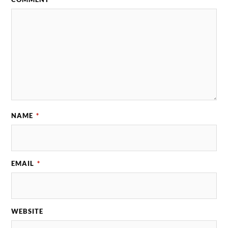
NAME
*
EMAIL
*
WEBSITE