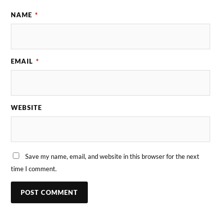
NAME
*
EMAIL
*
WEBSITE
Save my name, email, and website in this browser for the next
time I comment.