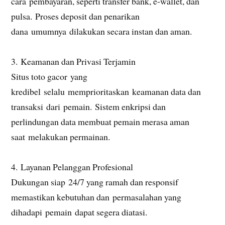
cara pembayaran, seperti transfer bank, e-wallet, dan
pulsa. Proses deposit dan penarikan
dana umumnya dilakukan secara instan dan aman.
3. Keamanan dan Privasi Terjamin
Situs toto gacor yang
kredibel selalu memprioritaskan keamanan data dan
transaksi dari pemain. Sistem enkripsi dan
perlindungan data membuat pemain merasa aman
saat melakukan permainan.
4. Layanan Pelanggan Profesional
Dukungan siap 24/7 yang ramah dan responsif
memastikan kebutuhan dan permasalahan yang
dihadapi pemain dapat segera diatasi.