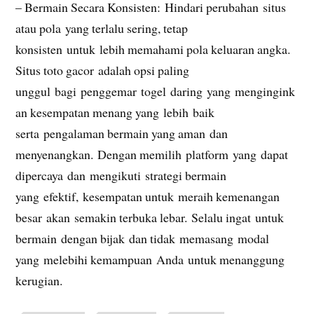
– Bermain Secara Konsisten: Hindari perubahan situs
atau pola yang terlalu sering, tetap
konsisten untuk lebih memahami pola keluaran angka.
Situs toto gacor adalah opsi paling
unggul bagi penggemar togel daring yang mengingink
an kesempatan menang yang lebih baik
serta pengalaman bermain yang aman dan
menyenangkan. Dengan memilih platform yang dapat
dipercaya dan mengikuti strategi bermain
yang efektif, kesempatan untuk meraih kemenangan
besar akan semakin terbuka lebar. Selalu ingat untuk
bermain dengan bijak dan tidak memasang modal
yang melebihi kemampuan Anda untuk menanggung
kerugian.