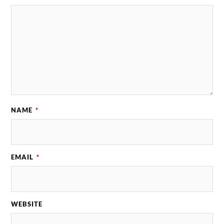
NAME
*
EMAIL
*
WEBSITE