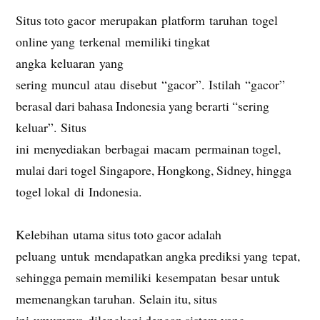
Situs toto gacor merupakan platform taruhan togel
online yang terkenal memiliki tingkat
angka keluaran yang
sering muncul atau disebut “gacor”. Istilah “gacor”
berasal dari bahasa Indonesia yang berarti “sering
keluar”. Situs
ini menyediakan berbagai macam permainan togel,
mulai dari togel Singapore, Hongkong, Sidney, hingga
togel lokal di Indonesia.
Kelebihan utama situs toto gacor adalah
peluang untuk mendapatkan angka prediksi yang tepat,
sehingga pemain memiliki kesempatan besar untuk
memenangkan taruhan. Selain itu, situs