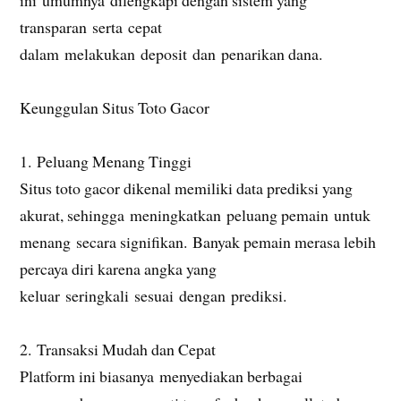
ini umumnya dilengkapi dengan sistem yang
transparan serta cepat
dalam melakukan deposit dan penarikan dana.
Keunggulan Situs Toto Gacor
1. Peluang Menang Tinggi
Situs toto gacor dikenal memiliki data prediksi yang
akurat, sehingga meningkatkan peluang pemain untuk
menang secara signifikan. Banyak pemain merasa lebih
percaya diri karena angka yang
keluar seringkali sesuai dengan prediksi.
2. Transaksi Mudah dan Cepat
Platform ini biasanya menyediakan berbagai