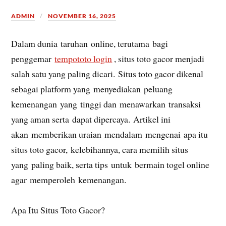
ADMIN
NOVEMBER 16, 2025
Dalam dunia taruhan online, terutama bagi
penggemar
tempototo login
, situs toto gacor menjadi
salah satu yang paling dicari. Situs toto gacor dikenal
sebagai platform yang menyediakan peluang
kemenangan yang tinggi dan menawarkan transaksi
yang aman serta dapat dipercaya. Artikel ini
akan memberikan uraian mendalam mengenai apa itu
situs toto gacor, kelebihannya, cara memilih situs
yang paling baik, serta tips untuk bermain togel online
agar memperoleh kemenangan.
Apa Itu Situs Toto Gacor?