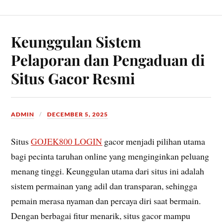
Keunggulan Sistem
Pelaporan dan Pengaduan di
Situs Gacor Resmi
ADMIN
DECEMBER 5, 2025
Situs
GOJEK800 LOGIN
gacor menjadi pilihan utama
bagi pecinta taruhan online yang menginginkan peluang
menang tinggi. Keunggulan utama dari situs ini adalah
sistem permainan yang adil dan transparan, sehingga
pemain merasa nyaman dan percaya diri saat bermain.
Dengan berbagai fitur menarik, situs gacor mampu