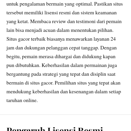
untuk pengalaman bermain yang optimal. Pastikan situs
tersebut memiliki lisensi resmi dan sistem keamanan
yang ketat. Membaca review dan testimoni dari pemain
lain bisa menjadi acuan dalam menentukan pilihan.
Situs gacor terbaik biasanya menawarkan layanan 24
jam dan dukungan pelanggan cepat tanggap. Dengan
begitu, pemain merasa dihargai dan didukung kapan
pun dibutuhkan. Keberhasilan dalam permainan juga
bergantung pada strategi yang tepat dan disiplin saat
bermain di situs gacor. Pemilihan situs yang tepat akan
mendukung keberhasilan dan kesenangan dalam setiap
taruhan online.
Pengaruh Lisensi Resmi