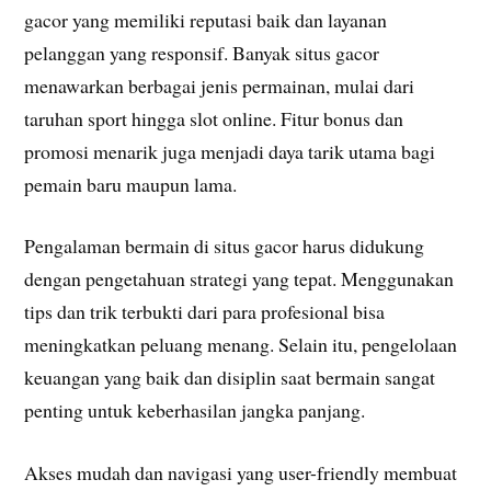
gacor yang memiliki reputasi baik dan layanan
pelanggan yang responsif. Banyak situs gacor
menawarkan berbagai jenis permainan, mulai dari
taruhan sport hingga slot online. Fitur bonus dan
promosi menarik juga menjadi daya tarik utama bagi
pemain baru maupun lama.
Pengalaman bermain di situs gacor harus didukung
dengan pengetahuan strategi yang tepat. Menggunakan
tips dan trik terbukti dari para profesional bisa
meningkatkan peluang menang. Selain itu, pengelolaan
keuangan yang baik dan disiplin saat bermain sangat
penting untuk keberhasilan jangka panjang.
Akses mudah dan navigasi yang user-friendly membuat