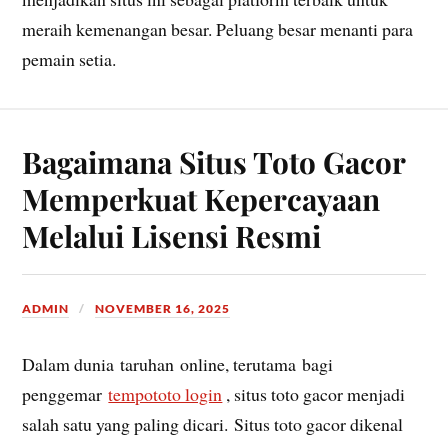
meraih kemenangan besar. Peluang besar menanti para
pemain setia.
Bagaimana Situs Toto Gacor
Memperkuat Kepercayaan
Melalui Lisensi Resmi
ADMIN
NOVEMBER 16, 2025
Dalam dunia taruhan online, terutama bagi
penggemar
tempototo login
, situs toto gacor menjadi
salah satu yang paling dicari. Situs toto gacor dikenal