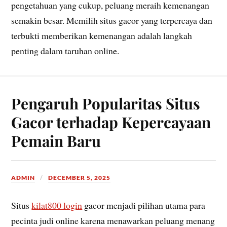
pengetahuan yang cukup, peluang meraih kemenangan
semakin besar. Memilih situs gacor yang terpercaya dan
terbukti memberikan kemenangan adalah langkah
penting dalam taruhan online.
Pengaruh Popularitas Situs
Gacor terhadap Kepercayaan
Pemain Baru
ADMIN
DECEMBER 5, 2025
Situs
kilat800 login
gacor menjadi pilihan utama para
pecinta judi online karena menawarkan peluang menang