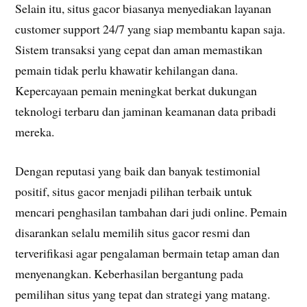
Selain itu, situs gacor biasanya menyediakan layanan
customer support 24/7 yang siap membantu kapan saja.
Sistem transaksi yang cepat dan aman memastikan
pemain tidak perlu khawatir kehilangan dana.
Kepercayaan pemain meningkat berkat dukungan
teknologi terbaru dan jaminan keamanan data pribadi
mereka.
Dengan reputasi yang baik dan banyak testimonial
positif, situs gacor menjadi pilihan terbaik untuk
mencari penghasilan tambahan dari judi online. Pemain
disarankan selalu memilih situs gacor resmi dan
terverifikasi agar pengalaman bermain tetap aman dan
menyenangkan. Keberhasilan bergantung pada
pemilihan situs yang tepat dan strategi yang matang.