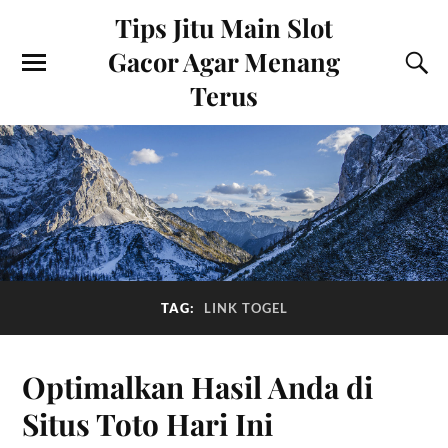
Tips Jitu Main Slot
Gacor Agar Menang
Terus
TAG:
LINK TOGEL
Optimalkan Hasil Anda di
Situs Toto Hari Ini