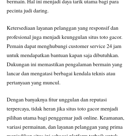
bermain. Hal ini menjadi daya tarik utama bagi para
pecinta judi daring.
Ketersediaan layanan pelanggan yang responsif dan
profesional juga menjadi keunggulan situs toto gacor.
Pemain dapat menghubungi customer service 24 jam
untuk mendapatkan bantuan kapan saja dibutuhkan.
Dukungan ini memastikan pengalaman bermain yang
lancar dan mengatasi berbagai kendala teknis atau
pertanyaan yang muncul.
Dengan banyaknya fitur unggulan dan reputasi
terpercaya, tidak heran jika situs toto gacor menjadi
pilihan utama bagi penggemar judi online. Keamanan,
variasi permainan, dan layanan pelanggan yang prima
menjadikan situs ini sebagai platform terbaik untuk