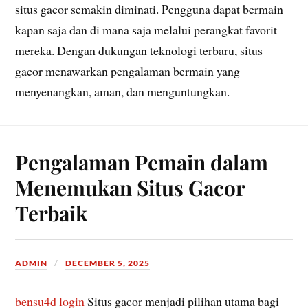
situs gacor semakin diminati. Pengguna dapat bermain
kapan saja dan di mana saja melalui perangkat favorit
mereka. Dengan dukungan teknologi terbaru, situs
gacor menawarkan pengalaman bermain yang
menyenangkan, aman, dan menguntungkan.
Pengalaman Pemain dalam
Menemukan Situs Gacor
Terbaik
ADMIN
DECEMBER 5, 2025
bensu4d login
Situs gacor menjadi pilihan utama bagi