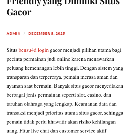
Friendly yang Dimiliki Situs
Gacor
ADMIN
DECEMBER 5, 2025
Situs
bensu4d login
gacor menjadi pilihan utama bagi
pecinta permainan judi online karena menawarkan
peluang kemenangan lebih tinggi. Dengan sistem yang
transparan dan terpercaya, pemain merasa aman dan
nyaman saat bermain. Banyak situs gacor menyediakan
berbagai jenis permainan seperti slot, casino, dan
taruhan olahraga yang lengkap. Keamanan data dan
transaksi menjadi prioritas utama situs gacor, sehingga
pemain tidak perlu khawatir akan risiko kehilangan
uang. Fitur live chat dan customer service aktif