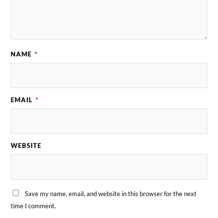
NAME
*
EMAIL
*
WEBSITE
Save my name, email, and website in this browser for the next
time I comment.