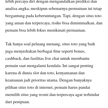
lebih percaya diri dengan mengandalkan prediksi dan
analisa angka, meskipun sebenarnya permainan ini tetap
bergantung pada keberuntungan. Tapi, dengan situs toto
yang aman dan terpercaya, risiko bisa diminimalkan, dan
pemain bisa lebih fokus menikmati permainan.
Tak hanya soal peluang menang, situs toto yang baik
juga menyediakan berbagai fitur seperti bonus,
cashback, dan fasilitas live chat untuk membantu
pemain saat mengalami kendala. Ini sangat penting
karena di dunia slot dan toto, kenyamanan dan
keamanan jadi prioritas utama. Dengan banyaknya
pilihan situs toto di internet, pemain harus pandai
memilih situs yang resmi dan terpercaya agar terhindar
dari penipuan.