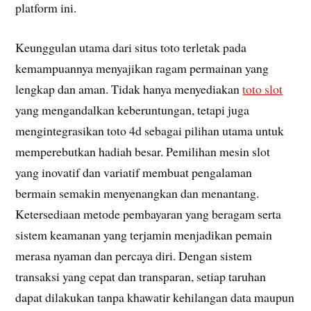
platform ini.
Keunggulan utama dari situs toto terletak pada
kemampuannya menyajikan ragam permainan yang
lengkap dan aman. Tidak hanya menyediakan
toto slot
yang mengandalkan keberuntungan, tetapi juga
mengintegrasikan toto 4d sebagai pilihan utama untuk
memperebutkan hadiah besar. Pemilihan mesin slot
yang inovatif dan variatif membuat pengalaman
bermain semakin menyenangkan dan menantang.
Ketersediaan metode pembayaran yang beragam serta
sistem keamanan yang terjamin menjadikan pemain
merasa nyaman dan percaya diri. Dengan sistem
transaksi yang cepat dan transparan, setiap taruhan
dapat dilakukan tanpa khawatir kehilangan data maupun