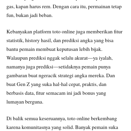
gas, kapan harus rem. Dengan cara itu, permainan tetap
fun, bukan jadi beban.
Kebanyakan platform toto online juga memberikan fitur
statistik, history hasil, dan prediksi angka yang bisa
bantu pemain membuat keputusan lebih bijak.
Walaupun prediksi nggak selalu akurat—ya iyalah,
namanya juga prediksi—setidaknya pemain punya
gambaran buat ngeracik strategi angka mereka. Dan
buat Gen Z yang suka hal-hal cepat, praktis, dan
berbasis data, fitur semacam ini jadi bonus yang
lumayan berguna.
Di balik semua keseruannya, toto online berkembang
karena komunitasnya yang solid. Banyak pemain suka