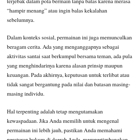
terjebak dalam pola bermain tanpa batas karena merasa
“hampir menang” atau ingin balas kekalahan
sebelumnya.
Dalam konteks sosial, permainan ini juga memunculkan
beragam cerita. Ada yang menganggapnya sebagai
aktivitas santai saat berkumpul bersama teman, ada pula
yang menghindarinya karena alasan prinsip maupun
keuangan. Pada akhirnya, keputusan untuk terlibat atau
tidak sangat bergantung pada nilai dan batasan masing-
masing individu.
Hal terpenting adalah tetap mengutamakan
kewaspadaan. Jika Anda memilih untuk mengenal
permainan ini lebih jauh, pastikan Anda memahami
peraturan hukum di daerah Anda, mempertimbangkan