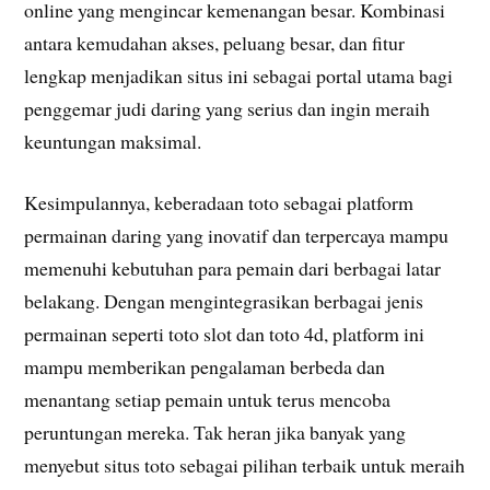
online yang mengincar kemenangan besar. Kombinasi
antara kemudahan akses, peluang besar, dan fitur
lengkap menjadikan situs ini sebagai portal utama bagi
penggemar judi daring yang serius dan ingin meraih
keuntungan maksimal.
Kesimpulannya, keberadaan toto sebagai platform
permainan daring yang inovatif dan terpercaya mampu
memenuhi kebutuhan para pemain dari berbagai latar
belakang. Dengan mengintegrasikan berbagai jenis
permainan seperti toto slot dan toto 4d, platform ini
mampu memberikan pengalaman berbeda dan
menantang setiap pemain untuk terus mencoba
peruntungan mereka. Tak heran jika banyak yang
menyebut situs toto sebagai pilihan terbaik untuk meraih