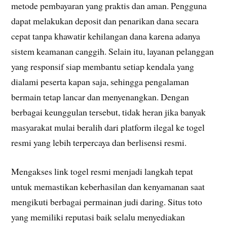
metode pembayaran yang praktis dan aman. Pengguna
dapat melakukan deposit dan penarikan dana secara
cepat tanpa khawatir kehilangan dana karena adanya
sistem keamanan canggih. Selain itu, layanan pelanggan
yang responsif siap membantu setiap kendala yang
dialami peserta kapan saja, sehingga pengalaman
bermain tetap lancar dan menyenangkan. Dengan
berbagai keunggulan tersebut, tidak heran jika banyak
masyarakat mulai beralih dari platform ilegal ke togel
resmi yang lebih terpercaya dan berlisensi resmi.
Mengakses link togel resmi menjadi langkah tepat
untuk memastikan keberhasilan dan kenyamanan saat
mengikuti berbagai permainan judi daring. Situs toto
yang memiliki reputasi baik selalu menyediakan