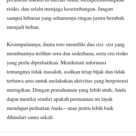
risiko, dan selalu menjaga keseimbangan. Jangan
sampai hiburan yang seharusnya ringan justru berubah
menjadi beban.
Kesimpulannya, dunia toto memiliki dua sisi: sisi yang
membuatnya terlihat seru dan sederhana, serta sisi risiko
yang perlu diperhatikan. Menikmati informasi
tentangnya tidak masalah, asalkan tetap bijak dan tidak
terbawa arus untuk melakukan aktivitas yang berpotensi
merugikan. Dengan pemahaman yang lebih utuh, Anda
dapat menilai sendiri apakah permainan ini layak
mendapat perhatian Anda—atau justru lebih baik
dihindari sama sekali.