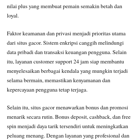
nilai plus yang membuat pemain semakin betah dan
loyal.
Faktor keamanan dan privasi menjadi prioritas utama
dari situs gacor. Sistem enkripsi canggih melindungi
data pribadi dan transaksi keuangan pengguna. Selain
itu, layanan customer support 24 jam siap membantu
menyelesaikan berbagai kendala yang mungkin terjadi
selama bermain, memastikan kenyamanan dan
kepercayaan pengguna tetap terjaga.
Selain itu, situs gacor menawarkan bonus dan promosi
menarik secara rutin. Bonus deposit, cashback, dan free
spin menjadi daya tarik tersendiri untuk meningkatkan
peluang menang. Dengan layanan yang profesional dan