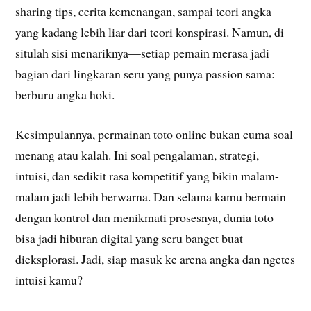
sharing tips, cerita kemenangan, sampai teori angka
yang kadang lebih liar dari teori konspirasi. Namun, di
situlah sisi menariknya—setiap pemain merasa jadi
bagian dari lingkaran seru yang punya passion sama:
berburu angka hoki.
Kesimpulannya, permainan toto online bukan cuma soal
menang atau kalah. Ini soal pengalaman, strategi,
intuisi, dan sedikit rasa kompetitif yang bikin malam-
malam jadi lebih berwarna. Dan selama kamu bermain
dengan kontrol dan menikmati prosesnya, dunia toto
bisa jadi hiburan digital yang seru banget buat
dieksplorasi. Jadi, siap masuk ke arena angka dan ngetes
intuisi kamu?