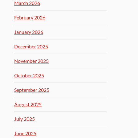
March 2026
February 2026
January 2026
December 2025
November 2025
October 2025
September 2025
August 2025
July 2025
June 2025