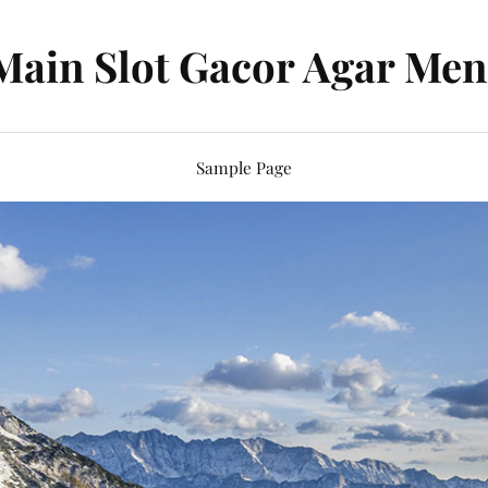
 Main Slot Gacor Agar Me
Sample Page