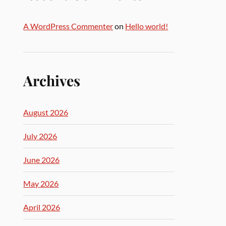
A WordPress Commenter
on
Hello world!
Archives
August 2026
July 2026
June 2026
May 2026
April 2026