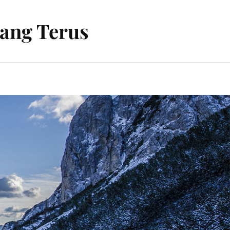
nang Terus