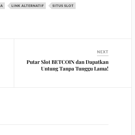
IA
LINK ALTERNATIF
SITUS SLOT
NEXT
Putar Slot BETCOIN dan Dapatkan
Untung Tanpa Tunggu Lama!