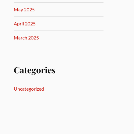
May 2025
April 2025
March 2025
Categories
Uncategorized