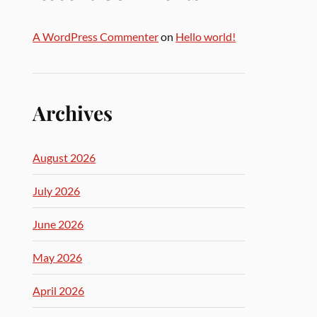
A WordPress Commenter
on
Hello world!
Archives
August 2026
July 2026
June 2026
May 2026
April 2026