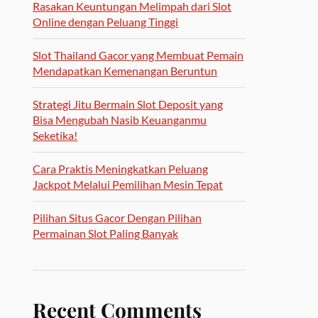
Rasakan Keuntungan Melimpah dari Slot
Online dengan Peluang Tinggi
Slot Thailand Gacor yang Membuat Pemain
Mendapatkan Kemenangan Beruntun
Strategi Jitu Bermain Slot Deposit yang
Bisa Mengubah Nasib Keuanganmu
Seketika!
Cara Praktis Meningkatkan Peluang
Jackpot Melalui Pemilihan Mesin Tepat
Pilihan Situs Gacor Dengan Pilihan
Permainan Slot Paling Banyak
Recent Comments