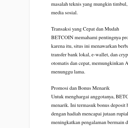
masalah teknis yang mungkin timbul,
media sosial.
Transaksi yang Cepat dan Mudah
BETCOIN memahami pentingnya proses
karena itu, situs ini menawarkan ber
transfer bank lokal, e-wallet, dan cr
otomatis dan cepat, memungkinkan An
menunggu lama.
Promosi dan Bonus Menarik
Untuk menghargai anggotanya, BETC
menarik. Ini termasuk bonus deposit 
dengan hadiah mencapai jutaan rupia
meningkatkan pengalaman bermain d