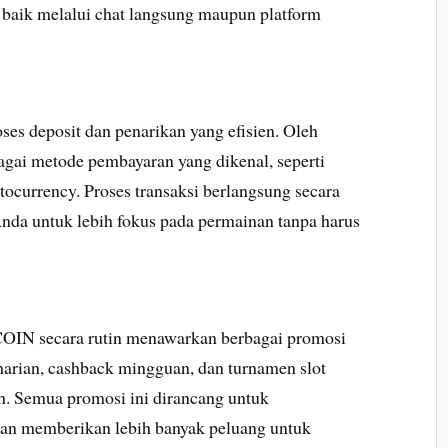
 baik melalui chat langsung maupun platform
 deposit dan penarikan yang efisien. Oleh
bagai metode pembayaran yang dikenal, seperti
yptocurrency. Proses transaksi berlangsung secara
da untuk lebih fokus pada permainan tanpa harus
OIN secara rutin menawarkan berbagai promosi
harian, cashback mingguan, dan turnamen slot
h. Semua promosi ini dirancang untuk
an memberikan lebih banyak peluang untuk