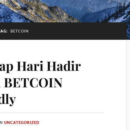
TAG:
BETCOIN
iap Hari Hadir
di BETCOIN
dly
IN
UNCATEGORIZED