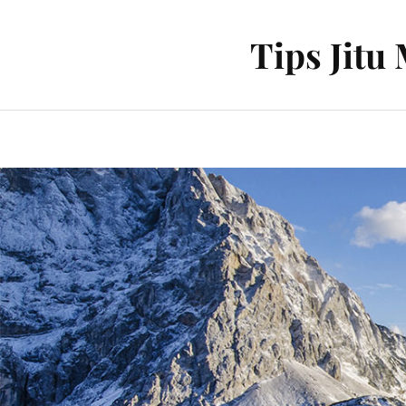
Tips Jitu