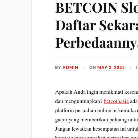
BETCOIN Slot
Daftar Sekar
Perbedaanny
BY
ADMIN
ON
MAY 2, 2025
Apakah Anda ingin menikmati kesena
dan menguntungkan?
betcoinasia
adal
platform perjudian online terkemuk
gacor yang memberikan peluang untu
Jangan lewatkan kesempatan ini unt
bermain menggunakan perangkat An