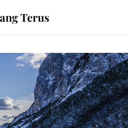
nang Terus