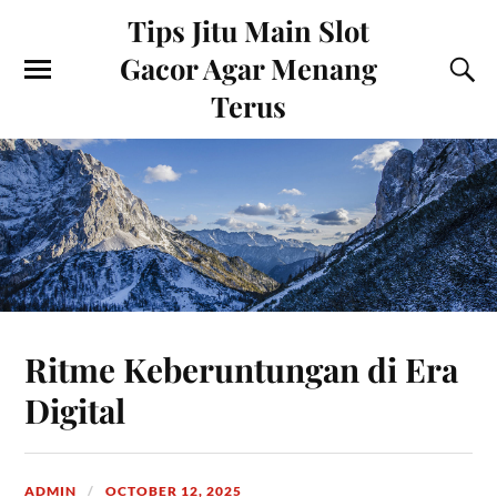
Tips Jitu Main Slot
Gacor Agar Menang
Terus
Ritme Keberuntungan di Era
Digital
ADMIN
OCTOBER 12, 2025