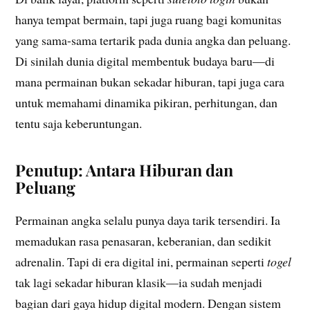
hanya tempat bermain, tapi juga ruang bagi komunitas
yang sama-sama tertarik pada dunia angka dan peluang.
Di sinilah dunia digital membentuk budaya baru—di
mana permainan bukan sekadar hiburan, tapi juga cara
untuk memahami dinamika pikiran, perhitungan, dan
tentu saja keberuntungan.
Penutup: Antara Hiburan dan
Peluang
Permainan angka selalu punya daya tarik tersendiri. Ia
memadukan rasa penasaran, keberanian, dan sedikit
adrenalin. Tapi di era digital ini, permainan seperti
togel
tak lagi sekadar hiburan klasik—ia sudah menjadi
bagian dari gaya hidup digital modern. Dengan sistem