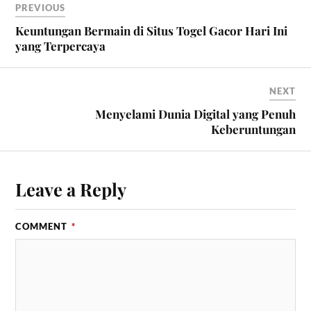
PREVIOUS
Keuntungan Bermain di Situs Togel Gacor Hari Ini
yang Terpercaya
NEXT
Menyelami Dunia Digital yang Penuh
Keberuntungan
Leave a Reply
COMMENT
*