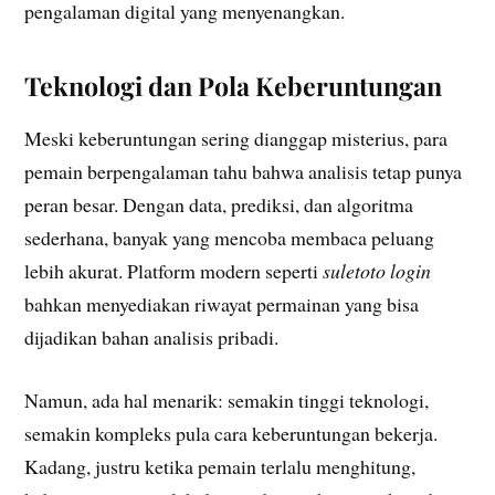
pengalaman digital yang menyenangkan.
Teknologi dan Pola Keberuntungan
Meski keberuntungan sering dianggap misterius, para
pemain berpengalaman tahu bahwa analisis tetap punya
peran besar. Dengan data, prediksi, dan algoritma
sederhana, banyak yang mencoba membaca peluang
lebih akurat. Platform modern seperti
suletoto login
bahkan menyediakan riwayat permainan yang bisa
dijadikan bahan analisis pribadi.
Namun, ada hal menarik: semakin tinggi teknologi,
semakin kompleks pula cara keberuntungan bekerja.
Kadang, justru ketika pemain terlalu menghitung,