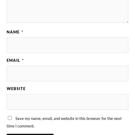
NAME
*
EMAIL
*
WEBSITE
Save my name, email, and website in this browser for the next
time I comment.