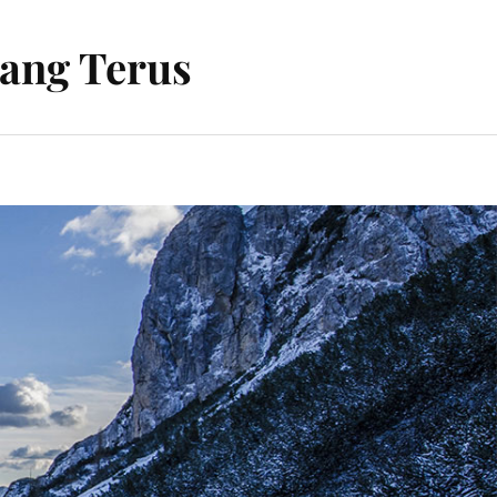
nang Terus