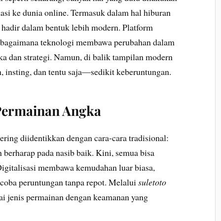
masi ke dunia online. Termasuk dalam hal hiburan
 hadir dalam bentuk lebih modern. Platform
 bagaimana teknologi membawa perubahan dalam
a dan strategi. Namun, di balik tampilan modern
, insting, dan tentu saja—sedikit keberuntungan.
Permainan Angka
ering diidentikkan dengan cara-cara tradisional:
an berharap pada nasib baik. Kini, semua bisa
igitalisasi membawa kemudahan luar biasa,
coba peruntungan tanpa repot. Melalui
suletoto
ai jenis permainan dengan keamanan yang