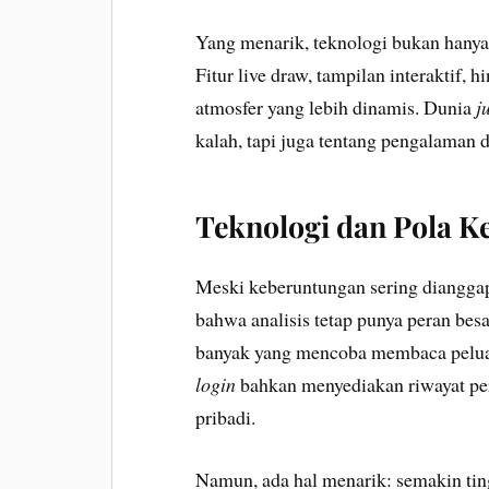
Yang menarik, teknologi bukan hany
Fitur live draw, tampilan interaktif,
atmosfer yang lebih dinamis. Dunia
j
kalah, tapi juga tentang pengalaman 
Teknologi dan Pola 
Meski keberuntungan sering dianggap
bahwa analisis tetap punya peran besa
banyak yang mencoba membaca peluan
login
bahkan menyediakan riwayat per
pribadi.
Namun, ada hal menarik: semakin tin