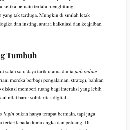
u ketika pemain terlalu menghitung,
 yang tak terduga. Mungkin di sinilah letak
ika dan insting, antara kalkulasi dan keajaiban
ang Tumbuh
di salah satu daya tarik utama dunia
judi online
irian; mereka berbagi pengalaman, strategi, bahkan
iskusi memberi ruang bagi interaksi yang lebih
ul nilai baru: solidaritas digital.
to login
bukan hanya tempat bermain, tapi juga
 tertarik pada dunia angka dan peluang. Di