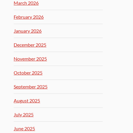
March 2026
February 2026
January 2026
December 2025
November 2025
October 2025
September 2025
August 2025
July 2025
June 2025