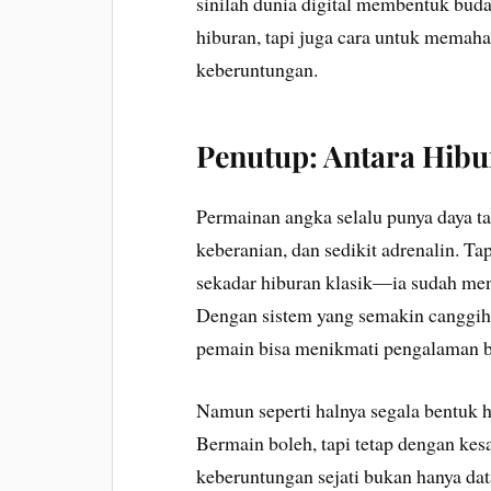
sinilah dunia digital membentuk bu
hiburan, tapi juga cara untuk memaha
keberuntungan.
Penutup: Antara Hibu
Permainan angka selalu punya daya ta
keberanian, dan sedikit adrenalin. Tap
sekadar hiburan klasik—ia sudah menj
Dengan sistem yang semakin canggih
pemain bisa menikmati pengalaman be
Namun seperti halnya segala bentuk 
Bermain boleh, tapi tetap dengan kes
keberuntungan sejati bukan hanya da