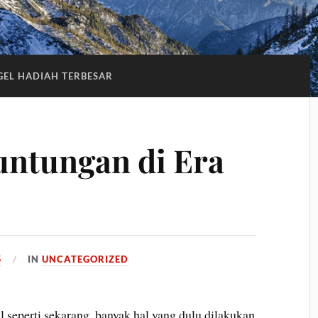
GEL HADIAH TERBESAR
untungan di Era
5
IN
UNCATEGORIZED
l seperti sekarang, banyak hal yang dulu dilakukan