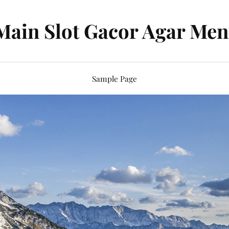
 Main Slot Gacor Agar Me
Sample Page