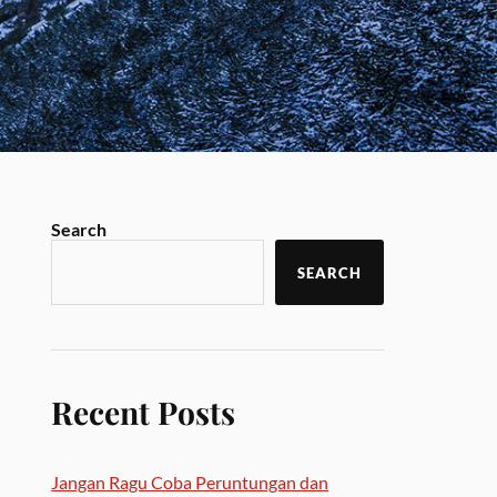
Search
SEARCH
Recent Posts
Jangan Ragu Coba Peruntungan dan