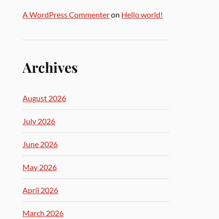
A WordPress Commenter
on
Hello world!
Archives
August 2026
July 2026
June 2026
May 2026
April 2026
March 2026