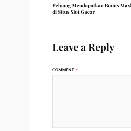
Peluang Mendapatkan Bonus Max
di Situs Slot Gacor
Leave a Reply
COMMENT
*