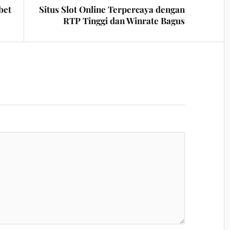
bet
Situs Slot Online Terpercaya dengan
RTP Tinggi dan Winrate Bagus