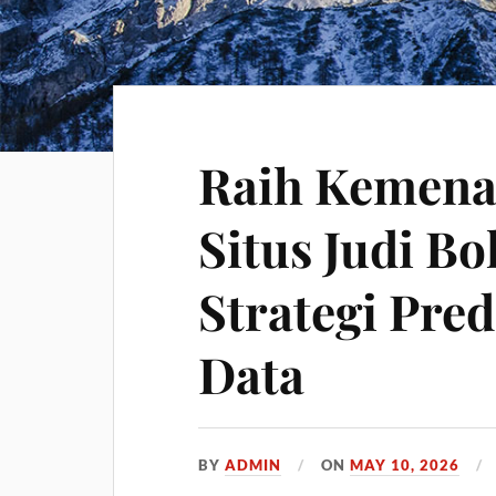
Raih Kemena
Situs Judi B
Strategi Pred
Data
BY
ADMIN
ON
MAY 10, 2026