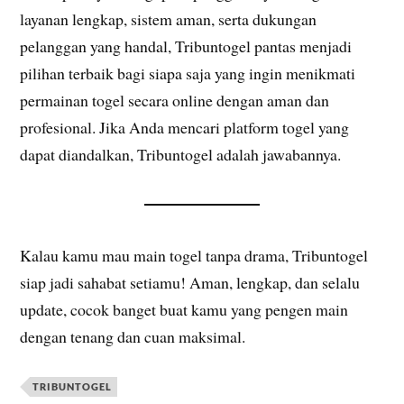
layanan lengkap, sistem aman, serta dukungan
pelanggan yang handal, Tribuntogel pantas menjadi
pilihan terbaik bagi siapa saja yang ingin menikmati
permainan togel secara online dengan aman dan
profesional. Jika Anda mencari platform togel yang
dapat diandalkan, Tribuntogel adalah jawabannya.
Kalau kamu mau main togel tanpa drama, Tribuntogel
siap jadi sahabat setiamu! Aman, lengkap, dan selalu
update, cocok banget buat kamu yang pengen main
dengan tenang dan cuan maksimal.
TRIBUNTOGEL