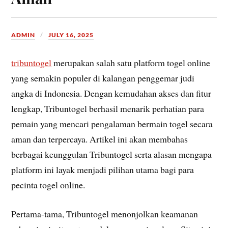
ADMIN
JULY 16, 2025
tribuntogel
merupakan salah satu platform togel online
yang semakin populer di kalangan penggemar judi
angka di Indonesia. Dengan kemudahan akses dan fitur
lengkap, Tribuntogel berhasil menarik perhatian para
pemain yang mencari pengalaman bermain togel secara
aman dan terpercaya. Artikel ini akan membahas
berbagai keunggulan Tribuntogel serta alasan mengapa
platform ini layak menjadi pilihan utama bagi para
pecinta togel online.
Pertama-tama, Tribuntogel menonjolkan keamanan