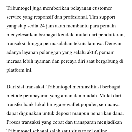
Tribuntogel juga memberikan pelayanan customer
service yang responsif dan profesional. Tim support
yang siap sedia 24 jam akan membantu para pemain
menyelesaikan berbagai kendala mulai dari pendaftaran,
transaksi, hingga permasalahan teknis lainnya. Dengan
adanya layanan pelanggan yang selalu aktif, pemain
merasa lebih nyaman dan percaya diri saat bergabung di
platform ini.
Dari sisi transaksi, Tribuntogel memfasilitasi berbagai
metode pembayaran yang aman dan mudah. Mulai dari
transfer bank lokal hingga e-wallet populer, semuanya
dapat digunakan untuk deposit maupun penarikan dana.
Proses transaksi yang cepat dan transparan menjadikan
Tribuntogel sebagai salah satu situs togel online