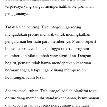
terpercaya yang sangat memperhatikan kenyamanan
penggunanya.
Tidak kalah penting, Tribuntogel juga sering
mengadakan promo menarik untuk meningkatkan
pengalaman bermain para membernya. Promo seperti
bonus deposit, cashback, hingga referral program
memberikan nilai tambah yang signifikan. Dengan
begitu, pemain tidak hanya mendapatkan keseruan
bermain togel, tetapi juga peluang memperoleh
keuntungan lebih besar.
Secara keseluruhan, Tribuntogel adalah platform togel
online yang memenuhi standar keamanan, kenyamanan,
dan kepercayaan bagi para penggunanya. Dengan