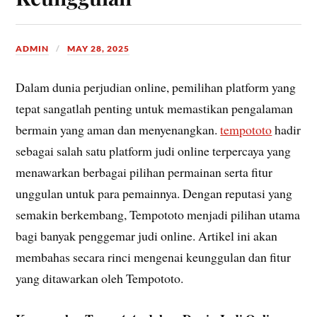
ADMIN
MAY 28, 2025
Dalam dunia perjudian online, pemilihan platform yang
tepat sangatlah penting untuk memastikan pengalaman
bermain yang aman dan menyenangkan.
tempototo
hadir
sebagai salah satu platform judi online terpercaya yang
menawarkan berbagai pilihan permainan serta fitur
unggulan untuk para pemainnya. Dengan reputasi yang
semakin berkembang, Tempototo menjadi pilihan utama
bagi banyak penggemar judi online. Artikel ini akan
membahas secara rinci mengenai keunggulan dan fitur
yang ditawarkan oleh Tempototo.