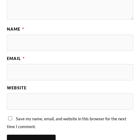
NAME
*
EMAIL
*
WEBSITE
Save my name, email, and website in this browser for the next
time I comment.