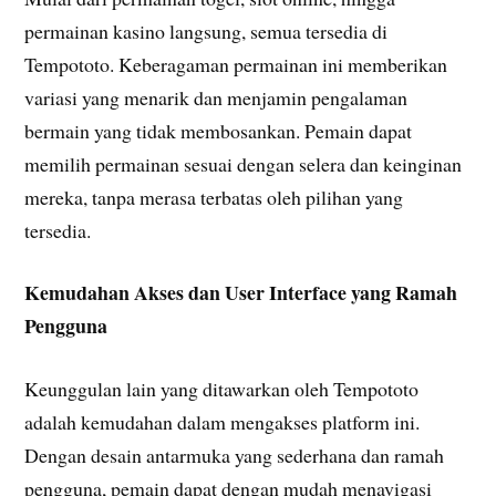
permainan kasino langsung, semua tersedia di
Tempototo. Keberagaman permainan ini memberikan
variasi yang menarik dan menjamin pengalaman
bermain yang tidak membosankan. Pemain dapat
memilih permainan sesuai dengan selera dan keinginan
mereka, tanpa merasa terbatas oleh pilihan yang
tersedia.
Kemudahan Akses dan User Interface yang Ramah
Pengguna
Keunggulan lain yang ditawarkan oleh Tempototo
adalah kemudahan dalam mengakses platform ini.
Dengan desain antarmuka yang sederhana dan ramah
pengguna, pemain dapat dengan mudah menavigasi