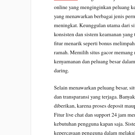
online yang menginginkan peluang k
yang menawarkan berbagai jenis perm
meningkat. Keunggulan utama dari sit
konsisten dan sistem keamanan yang 
fitur menarik seperti bonus melimpah
ramah. Memilih situs gacor memang 
kenyamanan dan peluang besar dalam
daring.
Selain menawarkan peluang besar, sit
dan transparansi yang terjaga. Bany
diberikan, karena proses deposit ma
Fitur live chat dan support 24 jam m
kebutuhan pengguna kapan saja. Sist
kepercayaan pengguna dalam melakuk