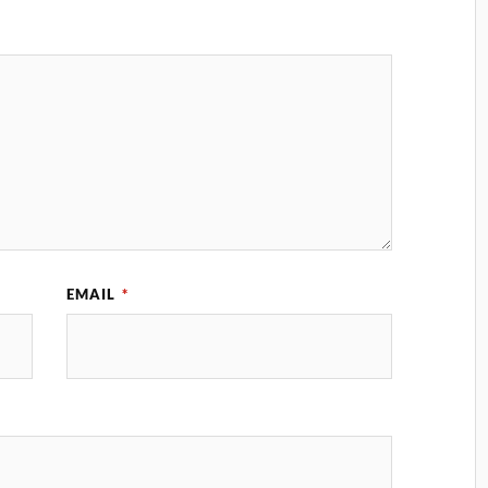
EMAIL
*