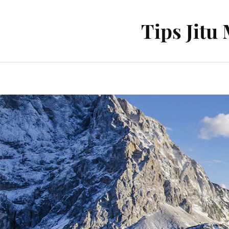
Tips Jitu