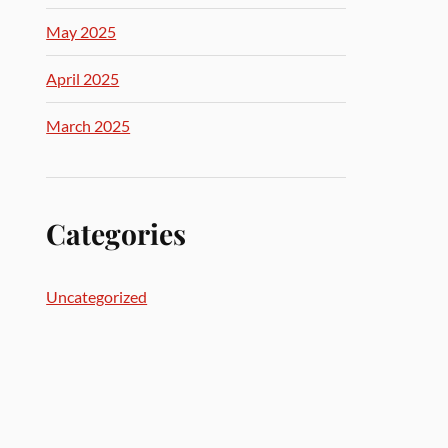
May 2025
April 2025
March 2025
Categories
Uncategorized