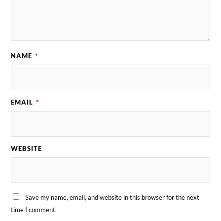
NAME
*
EMAIL
*
WEBSITE
Save my name, email, and website in this browser for the next
time I comment.