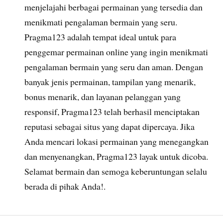
menjelajahi berbagai permainan yang tersedia dan
menikmati pengalaman bermain yang seru.
Pragma123 adalah tempat ideal untuk para
penggemar permainan online yang ingin menikmati
pengalaman bermain yang seru dan aman. Dengan
banyak jenis permainan, tampilan yang menarik,
bonus menarik, dan layanan pelanggan yang
responsif, Pragma123 telah berhasil menciptakan
reputasi sebagai situs yang dapat dipercaya. Jika
Anda mencari lokasi permainan yang menegangkan
dan menyenangkan, Pragma123 layak untuk dicoba.
Selamat bermain dan semoga keberuntungan selalu
berada di pihak Anda!.