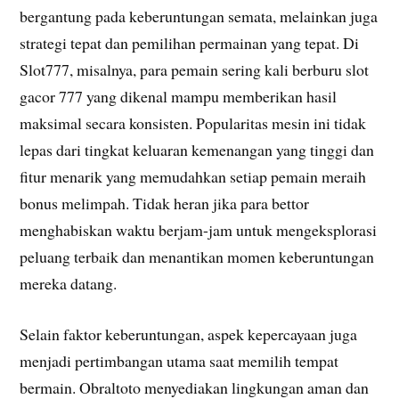
bergantung pada keberuntungan semata, melainkan juga
strategi tepat dan pemilihan permainan yang tepat. Di
Slot777, misalnya, para pemain sering kali berburu slot
gacor 777 yang dikenal mampu memberikan hasil
maksimal secara konsisten. Popularitas mesin ini tidak
lepas dari tingkat keluaran kemenangan yang tinggi dan
fitur menarik yang memudahkan setiap pemain meraih
bonus melimpah. Tidak heran jika para bettor
menghabiskan waktu berjam-jam untuk mengeksplorasi
peluang terbaik dan menantikan momen keberuntungan
mereka datang.
Selain faktor keberuntungan, aspek kepercayaan juga
menjadi pertimbangan utama saat memilih tempat
bermain. Obraltoto menyediakan lingkungan aman dan