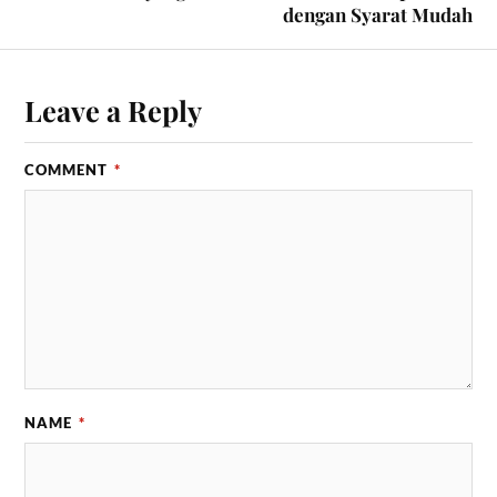
dengan Syarat Mudah
Leave a Reply
COMMENT
*
NAME
*