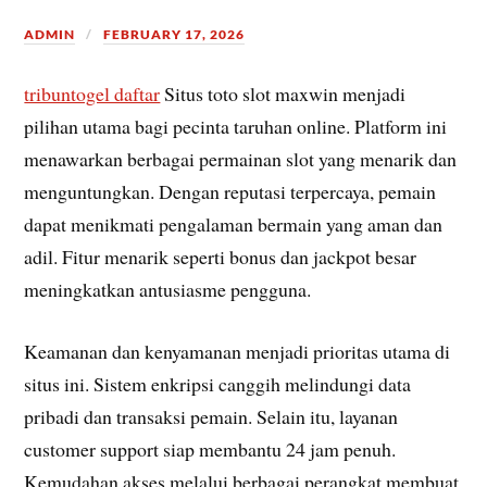
ADMIN
FEBRUARY 17, 2026
tribuntogel daftar
Situs toto slot maxwin menjadi
pilihan utama bagi pecinta taruhan online. Platform ini
menawarkan berbagai permainan slot yang menarik dan
menguntungkan. Dengan reputasi terpercaya, pemain
dapat menikmati pengalaman bermain yang aman dan
adil. Fitur menarik seperti bonus dan jackpot besar
meningkatkan antusiasme pengguna.
Keamanan dan kenyamanan menjadi prioritas utama di
situs ini. Sistem enkripsi canggih melindungi data
pribadi dan transaksi pemain. Selain itu, layanan
customer support siap membantu 24 jam penuh.
Kemudahan akses melalui berbagai perangkat membuat