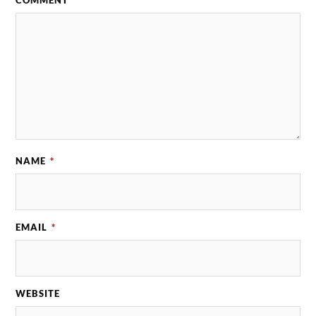
COMMENT
*
NAME
*
EMAIL
*
WEBSITE