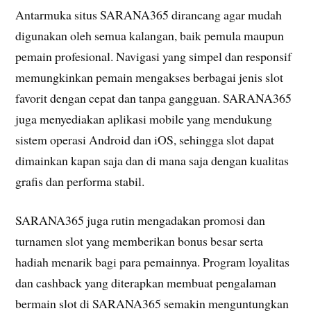
Antarmuka situs SARANA365 dirancang agar mudah
digunakan oleh semua kalangan, baik pemula maupun
pemain profesional. Navigasi yang simpel dan responsif
memungkinkan pemain mengakses berbagai jenis slot
favorit dengan cepat dan tanpa gangguan. SARANA365
juga menyediakan aplikasi mobile yang mendukung
sistem operasi Android dan iOS, sehingga slot dapat
dimainkan kapan saja dan di mana saja dengan kualitas
grafis dan performa stabil.
SARANA365 juga rutin mengadakan promosi dan
turnamen slot yang memberikan bonus besar serta
hadiah menarik bagi para pemainnya. Program loyalitas
dan cashback yang diterapkan membuat pengalaman
bermain slot di SARANA365 semakin menguntungkan