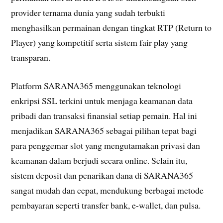
provider ternama dunia yang sudah terbukti
menghasilkan permainan dengan tingkat RTP (Return to
Player) yang kompetitif serta sistem fair play yang
transparan.
Platform SARANA365 menggunakan teknologi
enkripsi SSL terkini untuk menjaga keamanan data
pribadi dan transaksi finansial setiap pemain. Hal ini
menjadikan SARANA365 sebagai pilihan tepat bagi
para penggemar slot yang mengutamakan privasi dan
keamanan dalam berjudi secara online. Selain itu,
sistem deposit dan penarikan dana di SARANA365
sangat mudah dan cepat, mendukung berbagai metode
pembayaran seperti transfer bank, e-wallet, dan pulsa.