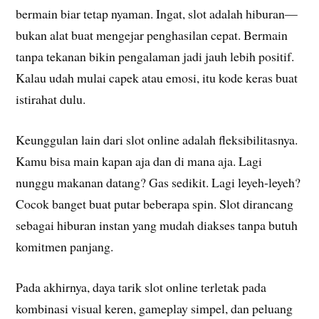
bermain biar tetap nyaman. Ingat, slot adalah hiburan—
bukan alat buat mengejar penghasilan cepat. Bermain
tanpa tekanan bikin pengalaman jadi jauh lebih positif.
Kalau udah mulai capek atau emosi, itu kode keras buat
istirahat dulu.
Keunggulan lain dari slot online adalah fleksibilitasnya.
Kamu bisa main kapan aja dan di mana aja. Lagi
nunggu makanan datang? Gas sedikit. Lagi leyeh-leyeh?
Cocok banget buat putar beberapa spin. Slot dirancang
sebagai hiburan instan yang mudah diakses tanpa butuh
komitmen panjang.
Pada akhirnya, daya tarik slot online terletak pada
kombinasi visual keren, gameplay simpel, dan peluang