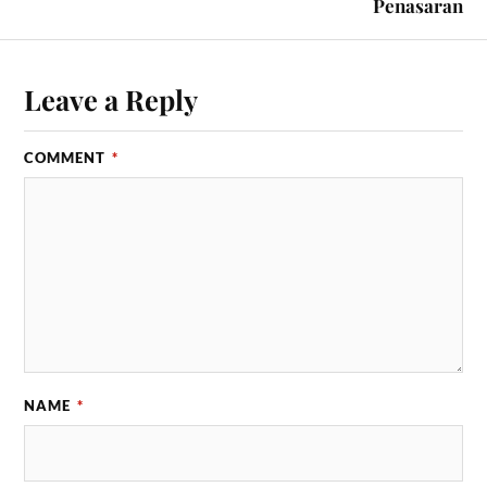
Penasaran
Leave a Reply
COMMENT
*
NAME
*