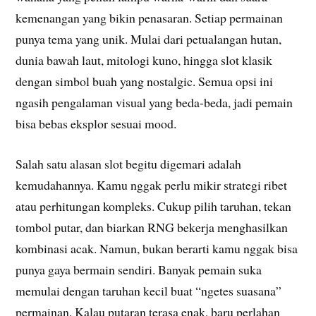
kemenangan yang bikin penasaran. Setiap permainan
punya tema yang unik. Mulai dari petualangan hutan,
dunia bawah laut, mitologi kuno, hingga slot klasik
dengan simbol buah yang nostalgic. Semua opsi ini
ngasih pengalaman visual yang beda-beda, jadi pemain
bisa bebas eksplor sesuai mood.
Salah satu alasan slot begitu digemari adalah
kemudahannya. Kamu nggak perlu mikir strategi ribet
atau perhitungan kompleks. Cukup pilih taruhan, tekan
tombol putar, dan biarkan RNG bekerja menghasilkan
kombinasi acak. Namun, bukan berarti kamu nggak bisa
punya gaya bermain sendiri. Banyak pemain suka
memulai dengan taruhan kecil buat “ngetes suasana”
permainan. Kalau putaran terasa enak, baru perlahan