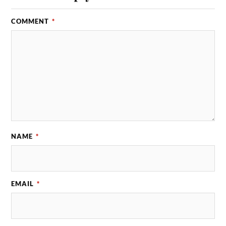
COMMENT
*
NAME
*
EMAIL
*