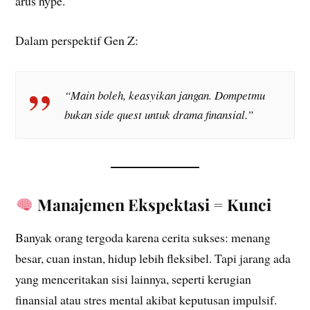
arus hype.
Dalam perspektif Gen Z:
“Main boleh, keasyikan jangan. Dompetmu
bukan
side quest
untuk drama finansial.”
Manajemen Ekspektasi = Kunci
Banyak orang tergoda karena cerita sukses: menang
besar, cuan instan, hidup lebih fleksibel. Tapi jarang ada
yang menceritakan sisi lainnya, seperti kerugian
finansial atau stres mental akibat keputusan impulsif.