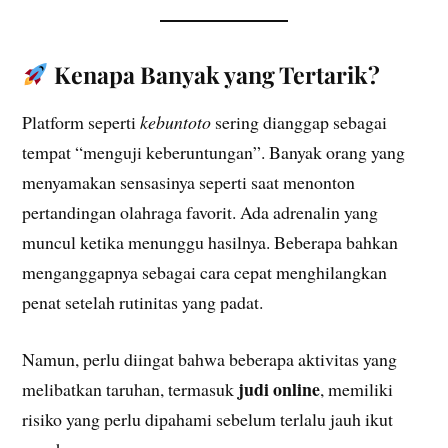
Kenapa Banyak yang Tertarik?
Platform seperti
kebuntoto
sering dianggap sebagai
tempat “menguji keberuntungan”. Banyak orang yang
menyamakan sensasinya seperti saat menonton
pertandingan olahraga favorit. Ada adrenalin yang
muncul ketika menunggu hasilnya. Beberapa bahkan
menganggapnya sebagai cara cepat menghilangkan
penat setelah rutinitas yang padat.
Namun, perlu diingat bahwa beberapa aktivitas yang
judi online
melibatkan taruhan, termasuk
, memiliki
risiko yang perlu dipahami sebelum terlalu jauh ikut