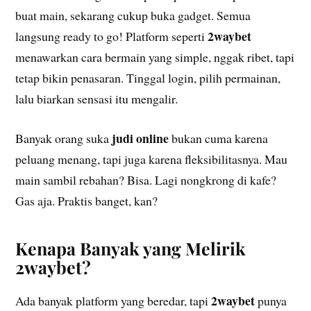
buat main, sekarang cukup buka gadget. Semua
2waybet
langsung ready to go! Platform seperti
menawarkan cara bermain yang simple, nggak ribet, tapi
tetap bikin penasaran. Tinggal login, pilih permainan,
lalu biarkan sensasi itu mengalir.
judi online
Banyak orang suka
bukan cuma karena
peluang menang, tapi juga karena fleksibilitasnya. Mau
main sambil rebahan? Bisa. Lagi nongkrong di kafe?
Gas aja. Praktis banget, kan?
Kenapa Banyak yang Melirik
2waybet?
2waybet
Ada banyak platform yang beredar, tapi
punya