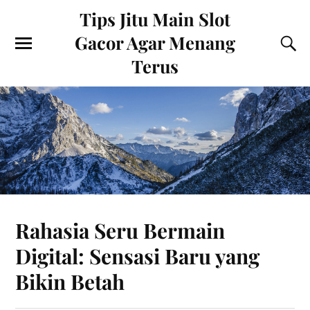
Tips Jitu Main Slot
Gacor Agar Menang
Terus
Rahasia Seru Bermain
Digital: Sensasi Baru yang
Bikin Betah