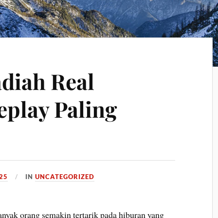
adiah Real
play Paling
25
IN
UNCATEGORIZED
banyak orang semakin tertarik pada hiburan yang