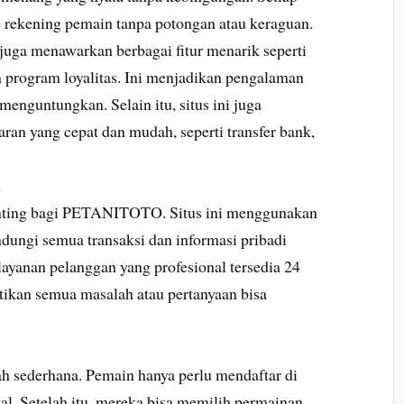
rekening pemain tanpa potongan atau keraguan.
uga menawarkan berbagai fitur menarik seperti
an program loyalitas. Ini menjadikan pengalaman
nguntungkan. Selain itu, situs ini juga
n yang cepat dan mudah, seperti transfer bank,
n
enting bagi PETANITOTO. Situs ini menggunakan
ndungi semua transaksi dan informasi pribadi
layanan pelanggan yang profesional tersedia 24
kan semua masalah atau pertanyaan bisa
sederhana. Pemain hanya perlu mendaftar di
al. Setelah itu, mereka bisa memilih permainan