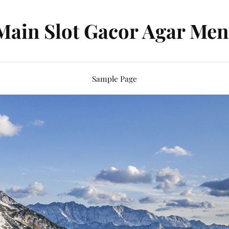
 Main Slot Gacor Agar Me
Sample Page