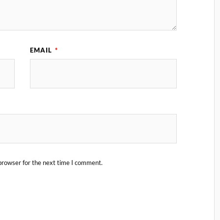
EMAIL
*
browser for the next time I comment.