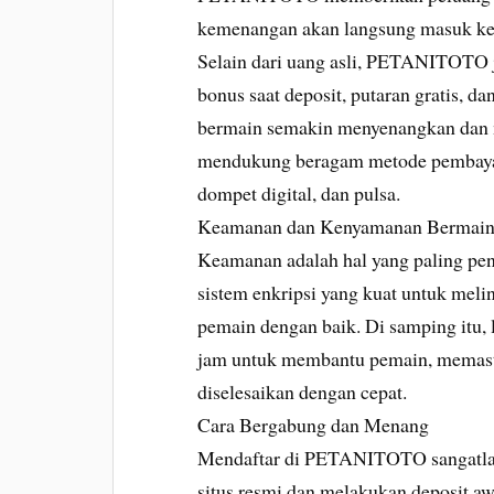
kemenangan akan langsung masuk ke 
Selain dari uang asli, PETANITOTO j
bonus saat deposit, putaran gratis, d
bermain semakin menyenangkan dan me
mendukung beragam metode pembayara
dompet digital, dan pulsa.
Keamanan dan Kenyamanan Bermai
Keamanan adalah hal yang paling p
sistem enkripsi yang kuat untuk meli
pemain dengan baik. Di samping itu, 
jam untuk membantu pemain, memasti
diselesaikan dengan cepat.
Cara Bergabung dan Menang
Mendaftar di PETANITOTO sangatlah 
situs resmi dan melakukan deposit aw