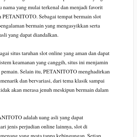
tu nama yang mulai terkenal dan menjadi favorit
ah PETANITOTO. Sebagai tempat bermain slot
ngalaman bermain yang mengasyikkan serta
li yang dapat diandalkan.
i situs taruhan slot online yang aman dan dapat
sistem keamanan yang canggih, situs ini menjamin
a pemain. Selain itu, PETANITOTO menghadirkan
enarik dan bervariasi, dari tema klasik sampai
 tidak akan merasa jenuh meskipun bermain dalam
TANITOTO adalah uang asli yang dapat
 jenis perjudian online lainnya, slot di
nang yang nyata tanpa kebingungan. Setiap