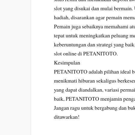
slot yang disukai dan mulai berma
hadiah, disarankan agar pemain mem
Pemain juga sebaiknya memahami atu
tepat untuk meningkatkan peluang me
keberuntungan dan strategi yang baik
slot online di PETANITOTO.
Kesimpulan
PETANITOTO adalah pilihan ideal bag
menikmati hiburan sekaligus berkes
yang dapat diandalkan, variasi perma
baik, PETANITOTO menjamin pengal
Jangan ragu untuk bergabung dan buk
ditawarkan!