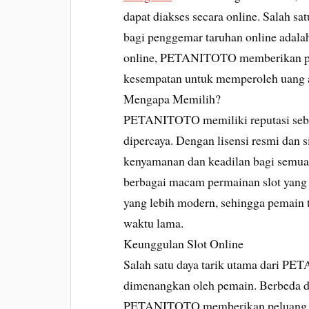
dapat diakses secara online. Salah sa
bagi penggemar taruhan online adal
online, PETANITOTO memberikan pe
kesempatan untuk memperoleh uang as
Mengapa Memilih?
PETANITOTO memiliki reputasi sebaga
dipercaya. Dengan lisensi resmi dan 
kenyamanan dan keadilan bagi semu
berbagai macam permainan slot yang m
yang lebih modern, sehingga pemain
waktu lama.
Keunggulan Slot Online
Salah satu daya tarik utama dari PE
dimenangkan oleh pemain. Berbeda dari
PETANITOTO memberikan peluang me