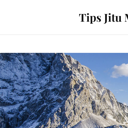
Tips Jitu