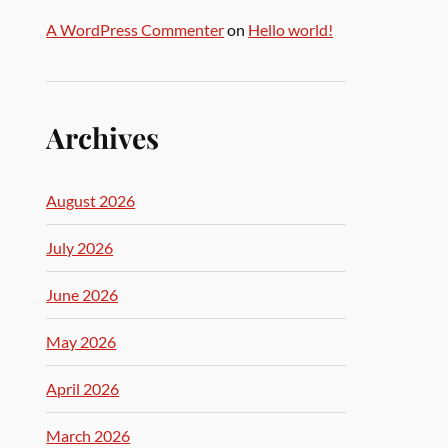
A WordPress Commenter
on
Hello world!
Archives
August 2026
July 2026
June 2026
May 2026
April 2026
March 2026