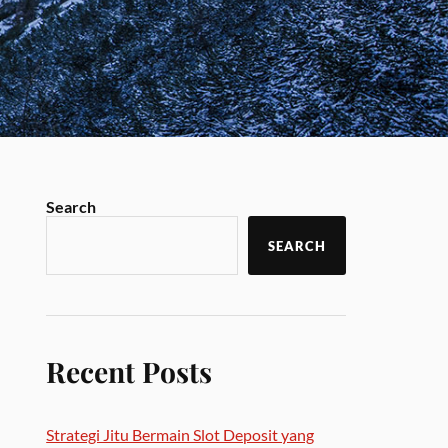
Search
SEARCH
Recent Posts
Strategi Jitu Bermain Slot Deposit yang