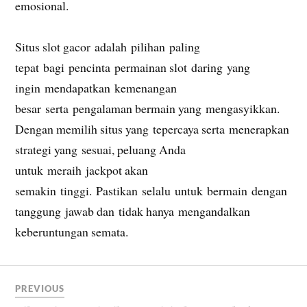
emosional.
Situs slot gacor adalah pilihan paling
tepat bagi pencinta permainan slot daring yang
ingin mendapatkan kemenangan
besar serta pengalaman bermain yang mengasyikkan.
Dengan memilih situs yang tepercaya serta menerapkan
strategi yang sesuai, peluang Anda
untuk meraih jackpot akan
semakin tinggi. Pastikan selalu untuk bermain dengan
tanggung jawab dan tidak hanya mengandalkan
keberuntungan semata.
PREVIOUS