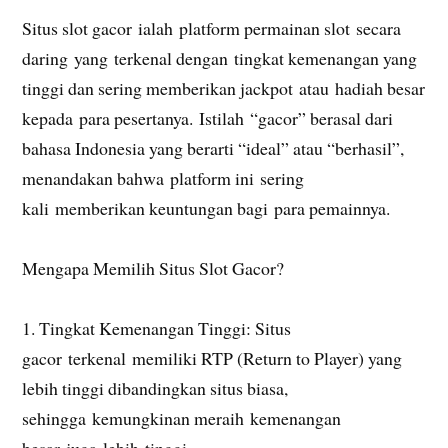
Situs slot gacor ialah platform permainan slot secara
daring yang terkenal dengan tingkat kemenangan yang
tinggi dan sering memberikan jackpot atau hadiah besar
kepada para pesertanya. Istilah “gacor” berasal dari
bahasa Indonesia yang berarti “ideal” atau “berhasil”,
menandakan bahwa platform ini sering
kali memberikan keuntungan bagi para pemainnya.
Mengapa Memilih Situs Slot Gacor?
1. Tingkat Kemenangan Tinggi: Situs
gacor terkenal memiliki RTP (Return to Player) yang
lebih tinggi dibandingkan situs biasa,
sehingga kemungkinan meraih kemenangan