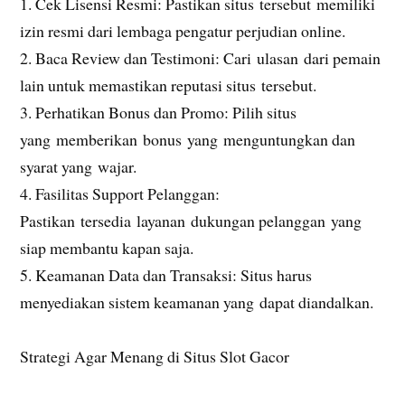
1. Cek Lisensi Resmi: Pastikan situs tersebut memiliki
izin resmi dari lembaga pengatur perjudian online.
2. Baca Review dan Testimoni: Cari ulasan dari pemain
lain untuk memastikan reputasi situs tersebut.
3. Perhatikan Bonus dan Promo: Pilih situs
yang memberikan bonus yang menguntungkan dan
syarat yang wajar.
4. Fasilitas Support Pelanggan:
Pastikan tersedia layanan dukungan pelanggan yang
siap membantu kapan saja.
5. Keamanan Data dan Transaksi: Situs harus
menyediakan sistem keamanan yang dapat diandalkan.
Strategi Agar Menang di Situs Slot Gacor