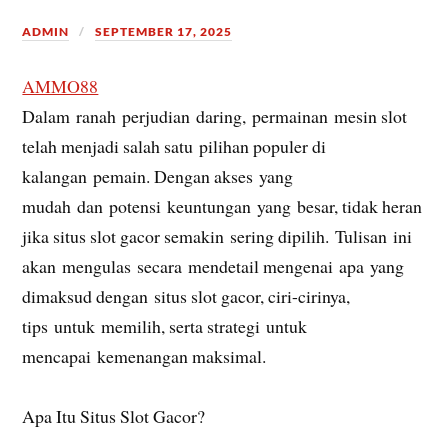
ADMIN
SEPTEMBER 17, 2025
AMMO88
Dalam ranah perjudian daring, permainan mesin slot
telah menjadi salah satu pilihan populer di
kalangan pemain. Dengan akses yang
mudah dan potensi keuntungan yang besar, tidak heran
jika situs slot gacor semakin sering dipilih. Tulisan ini
akan mengulas secara mendetail mengenai apa yang
dimaksud dengan situs slot gacor, ciri-cirinya,
tips untuk memilih, serta strategi untuk
mencapai kemenangan maksimal.
Apa Itu Situs Slot Gacor?