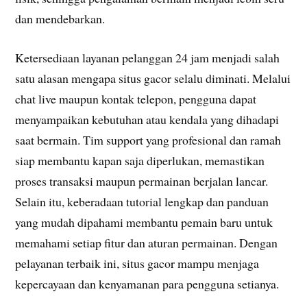
dan mendebarkan.
Ketersediaan layanan pelanggan 24 jam menjadi salah
satu alasan mengapa situs gacor selalu diminati. Melalui
chat live maupun kontak telepon, pengguna dapat
menyampaikan kebutuhan atau kendala yang dihadapi
saat bermain. Tim support yang profesional dan ramah
siap membantu kapan saja diperlukan, memastikan
proses transaksi maupun permainan berjalan lancar.
Selain itu, keberadaan tutorial lengkap dan panduan
yang mudah dipahami membantu pemain baru untuk
memahami setiap fitur dan aturan permainan. Dengan
pelayanan terbaik ini, situs gacor mampu menjaga
kepercayaan dan kenyamanan para pengguna setianya.