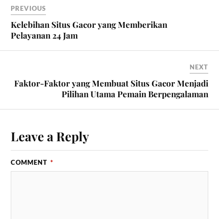
PREVIOUS
Kelebihan Situs Gacor yang Memberikan
Pelayanan 24 Jam
NEXT
Faktor-Faktor yang Membuat Situs Gacor Menjadi
Pilihan Utama Pemain Berpengalaman
Leave a Reply
COMMENT
*