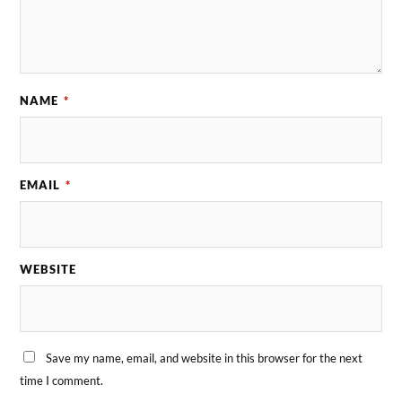
NAME
*
EMAIL
*
WEBSITE
Save my name, email, and website in this browser for the next
time I comment.