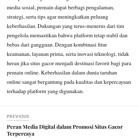
media sosial, pemain dapat berbagi pengalaman,
strategi, serta tips agar meningkatkan peluang
keberhasilan. Dukungan yang terus-menerus dari tim
pengelola memastikan bahwa platform tetap stabil dan
bebas dari gangguan. Dengan kombinasi fitur
keamanan, layanan prima, serta inovasi teknologi, tidak
heran jika situs gacor menjadi destinasi favorit bagi para
pemain online. Keberhasilan dalam dunia taruhan
online sangat bergantung pada kualitas dan kepercayaan
terhadap platform yang digunakan.
PREVIOUS
Peran Media Digital dalam Promosi Situs Gacor
Terpercaya