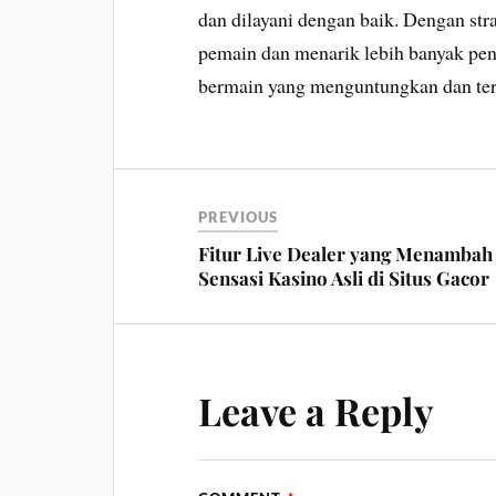
dan dilayani dengan baik. Dengan stra
pemain dan menarik lebih banyak pe
bermain yang menguntungkan dan ter
PREVIOUS
Fitur Live Dealer yang Menambah
Sensasi Kasino Asli di Situs Gacor
Leave a Reply