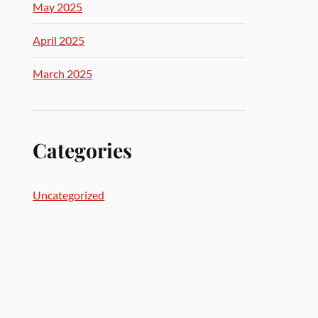
May 2025
April 2025
March 2025
Categories
Uncategorized