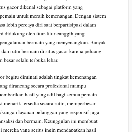
us gacor dikenal sebagai platform yang
 pemain untuk meraih kemenangan. Dengan sistem
sa lebih percaya diri saat berpartisipasi dalam
ini didukung oleh fitur-fitur canggih yang
pengalaman bermain yang menyenangkan. Banyak
dan rutin bermain di situs gacor karena peluang
besar selalu terbuka lebar.
or begitu diminati adalah tingkat kemenangan
 yang dirancang secara profesional mampu
mberikan hasil yang adil bagi semua pemain.
si menarik tersedia secara rutin, memperbesar
kungan layanan pelanggan yang responsif juga
nsaksi dan bermain. Keunggulan ini membuat
gi mereka yang serius ingin mendapatkan hasil