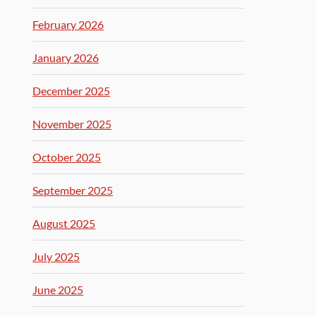
February 2026
January 2026
December 2025
November 2025
October 2025
September 2025
August 2025
July 2025
June 2025