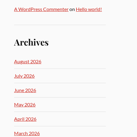
A WordPress Commenter
on
Hello world!
Archives
August 2026
July 2026
June 2026
May 2026
April 2026
March 2026