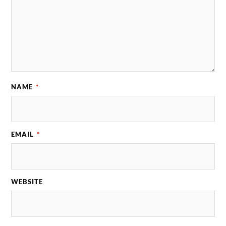
NAME
*
EMAIL
*
WEBSITE