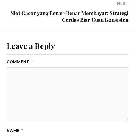
NEXT
Slot Gacor yang Benar-Benar Membayar: Strategi
Cerdas Biar Cuan Konsisten
Leave a Reply
COMMENT
*
NAME
*