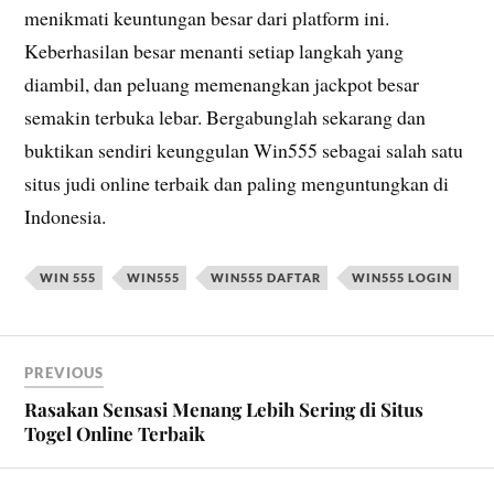
menikmati keuntungan besar dari platform ini.
Keberhasilan besar menanti setiap langkah yang
diambil, dan peluang memenangkan jackpot besar
semakin terbuka lebar. Bergabunglah sekarang dan
buktikan sendiri keunggulan Win555 sebagai salah satu
situs judi online terbaik dan paling menguntungkan di
Indonesia.
WIN 555
WIN555
WIN555 DAFTAR
WIN555 LOGIN
PREVIOUS
Rasakan Sensasi Menang Lebih Sering di Situs
Togel Online Terbaik