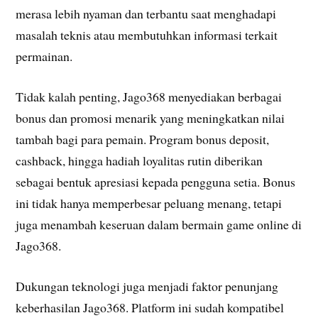
merasa lebih nyaman dan terbantu saat menghadapi
masalah teknis atau membutuhkan informasi terkait
permainan.
Tidak kalah penting, Jago368 menyediakan berbagai
bonus dan promosi menarik yang meningkatkan nilai
tambah bagi para pemain. Program bonus deposit,
cashback, hingga hadiah loyalitas rutin diberikan
sebagai bentuk apresiasi kepada pengguna setia. Bonus
ini tidak hanya memperbesar peluang menang, tetapi
juga menambah keseruan dalam bermain game online di
Jago368.
Dukungan teknologi juga menjadi faktor penunjang
keberhasilan Jago368. Platform ini sudah kompatibel