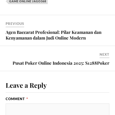
GAME ONLINE JAGO368
PREVIOUS
Agen Baccarat Profesional: Pilar Keamanan dan
Kenyamanan dalam Judi Online Modern
NEXT
Pusat Poker Online Indonesia 2025: S1288Poker
Leave a Reply
COMMENT
*