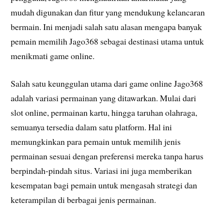
mudah digunakan dan fitur yang mendukung kelancaran
bermain. Ini menjadi salah satu alasan mengapa banyak
pemain memilih Jago368 sebagai destinasi utama untuk
menikmati game online.
Salah satu keunggulan utama dari game online Jago368
adalah variasi permainan yang ditawarkan. Mulai dari
slot online, permainan kartu, hingga taruhan olahraga,
semuanya tersedia dalam satu platform. Hal ini
memungkinkan para pemain untuk memilih jenis
permainan sesuai dengan preferensi mereka tanpa harus
berpindah-pindah situs. Variasi ini juga memberikan
kesempatan bagi pemain untuk mengasah strategi dan
keterampilan di berbagai jenis permainan.