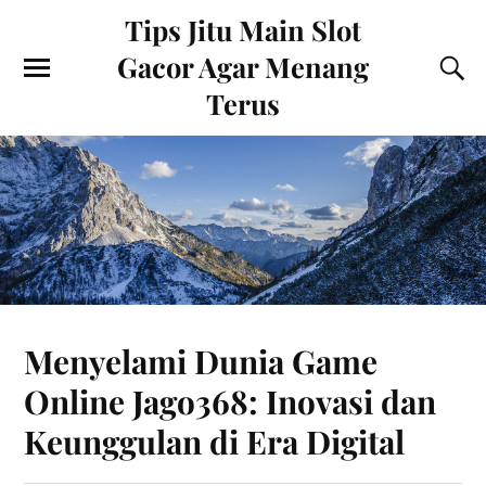
Tips Jitu Main Slot
Gacor Agar Menang
Terus
Menyelami Dunia Game
Online Jago368: Inovasi dan
Keunggulan di Era Digital