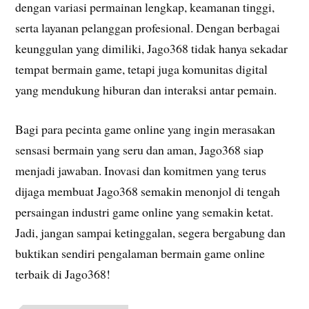
dengan variasi permainan lengkap, keamanan tinggi,
serta layanan pelanggan profesional. Dengan berbagai
keunggulan yang dimiliki, Jago368 tidak hanya sekadar
tempat bermain game, tetapi juga komunitas digital
yang mendukung hiburan dan interaksi antar pemain.
Bagi para pecinta game online yang ingin merasakan
sensasi bermain yang seru dan aman, Jago368 siap
menjadi jawaban. Inovasi dan komitmen yang terus
dijaga membuat Jago368 semakin menonjol di tengah
persaingan industri game online yang semakin ketat.
Jadi, jangan sampai ketinggalan, segera bergabung dan
buktikan sendiri pengalaman bermain game online
terbaik di Jago368!