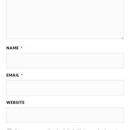
NAME
*
EMAIL
*
WEBSITE