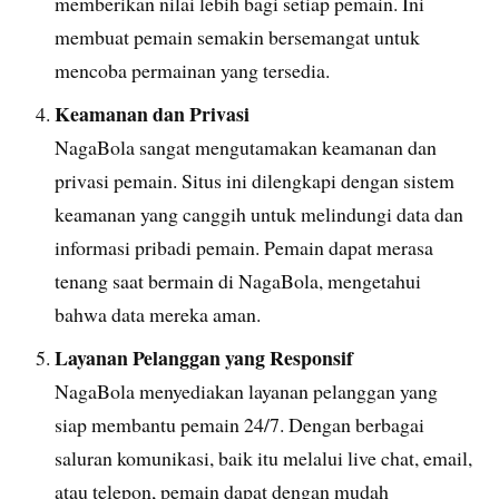
memberikan nilai lebih bagi setiap pemain. Ini
membuat pemain semakin bersemangat untuk
mencoba permainan yang tersedia.
Keamanan dan Privasi
NagaBola sangat mengutamakan keamanan dan
privasi pemain. Situs ini dilengkapi dengan sistem
keamanan yang canggih untuk melindungi data dan
informasi pribadi pemain. Pemain dapat merasa
tenang saat bermain di NagaBola, mengetahui
bahwa data mereka aman.
Layanan Pelanggan yang Responsif
NagaBola menyediakan layanan pelanggan yang
siap membantu pemain 24/7. Dengan berbagai
saluran komunikasi, baik itu melalui live chat, email,
atau telepon, pemain dapat dengan mudah