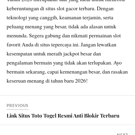
keberuntungan di situs slot gacor terbaru. Dengan
teknologi yang canggih, keamanan terjamin, serta
peluang menang yang besar, tidak ada alasan untuk
menunda. Segera gabung dan nikmati permainan slot
favorit Anda di situs tepercaya ini. Jangan lewatkan
kesempatan untuk meraih jackpot besar dan
pengalaman bermain yang tidak akan terlupakan. Ayo
bermain sekarang, capai kemenangan besar, dan rasakan
keseruan menang di tahun baru 2026!
PREVIOUS
Link Situs Toto Togel Resmi Anti Blokir Terbaru
NEXT