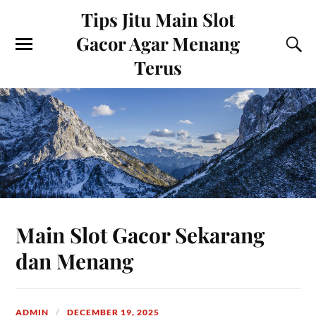
Tips Jitu Main Slot
Gacor Agar Menang
Terus
Main Slot Gacor Sekarang
dan Menang
ADMIN
DECEMBER 19, 2025