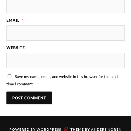
EMAIL
*
WEBSITE
Save my name, email, and website in this browser for the next
time I comment.
&
POWERED BY
WORDPRESS
THEME BY
ANDERS NORÉN