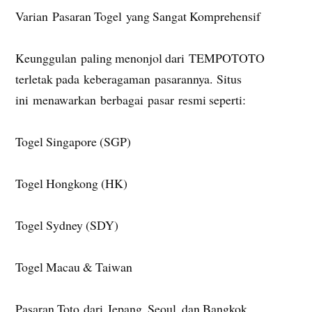
Varian Pasaran Togel yang Sangat Komprehensif
Keunggulan paling menonjol dari TEMPOTOTO
terletak pada keberagaman pasarannya. Situs
ini menawarkan berbagai pasar resmi seperti:
Togel Singapore (SGP)
Togel Hongkong (HK)
Togel Sydney (SDY)
Togel Macau & Taiwan
Pasaran Toto dari Jepang, Seoul, dan Bangkok