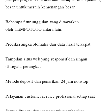
besar untuk meraih kemenangan besar.
Beberapa fitur unggulan yang ditawarkan
oleh TEMPOTOTO antara lain:
Prediksi angka otomatis dan data hasil tercepat
Tampilan situs web yang responsif dan ringan
di segala perangkat
Metode deposit dan penarikan 24 jam nonstop
Pelayanan customer service profesional setiap saat
Semua fitur ini dirancang untuk memberikan