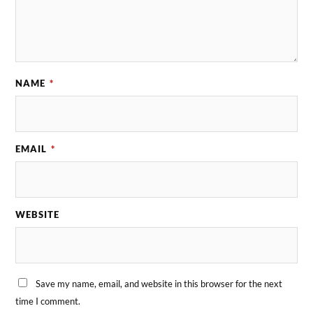
NAME
*
EMAIL
*
WEBSITE
Save my name, email, and website in this browser for the next
time I comment.