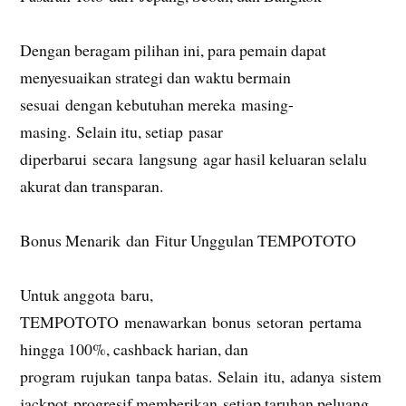
Dengan beragam pilihan ini, para pemain dapat
menyesuaikan strategi dan waktu bermain
sesuai dengan kebutuhan mereka masing-
masing. Selain itu, setiap pasar
diperbarui secara langsung agar hasil keluaran selalu
akurat dan transparan.
Bonus Menarik dan Fitur Unggulan TEMPOTOTO
Untuk anggota baru,
TEMPOTOTO menawarkan bonus setoran pertama
hingga 100%, cashback harian, dan
program rujukan tanpa batas. Selain itu, adanya sistem
jackpot progresif memberikan setiap taruhan peluang