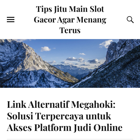
Tips Jitu Main Slot
Gacor Agar Menang
Terus
Link Alternatif Megahoki:
Solusi Terpercaya untuk
Akses Platform Judi Online