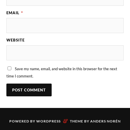
EMAIL
*
WEBSITE
Save my name, email, and website in this browser for the next
time I comment.
&
POWERED BY
WORDPRESS
THEME BY
ANDERS NORÉN