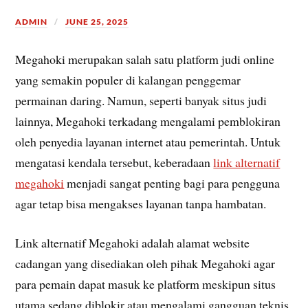
ADMIN
JUNE 25, 2025
Megahoki merupakan salah satu platform judi online
yang semakin populer di kalangan penggemar
permainan daring. Namun, seperti banyak situs judi
lainnya, Megahoki terkadang mengalami pemblokiran
oleh penyedia layanan internet atau pemerintah. Untuk
mengatasi kendala tersebut, keberadaan
link alternatif
megahoki
menjadi sangat penting bagi para pengguna
agar tetap bisa mengakses layanan tanpa hambatan.
Link alternatif Megahoki adalah alamat website
cadangan yang disediakan oleh pihak Megahoki agar
para pemain dapat masuk ke platform meskipun situs
utama sedang diblokir atau mengalami gangguan teknis.