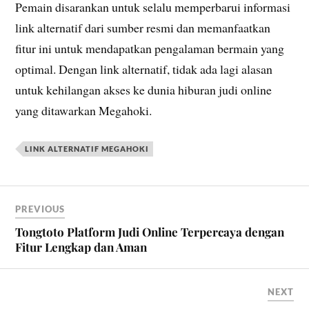
Pemain disarankan untuk selalu memperbarui informasi
link alternatif dari sumber resmi dan memanfaatkan
fitur ini untuk mendapatkan pengalaman bermain yang
optimal. Dengan link alternatif, tidak ada lagi alasan
untuk kehilangan akses ke dunia hiburan judi online
yang ditawarkan Megahoki.
LINK ALTERNATIF MEGAHOKI
PREVIOUS
Tongtoto Platform Judi Online Terpercaya dengan
Fitur Lengkap dan Aman
NEXT