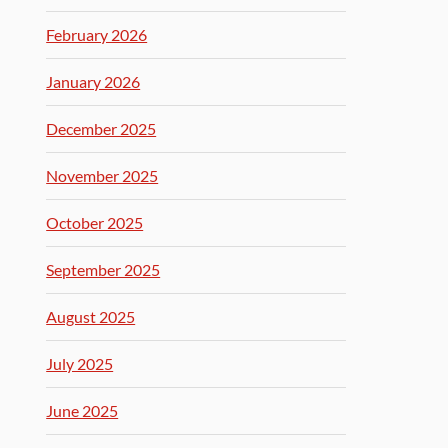
February 2026
January 2026
December 2025
November 2025
October 2025
September 2025
August 2025
July 2025
June 2025