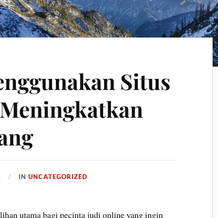
enggunakan Situs
 Meningkatkan
ang
6
IN
UNCATEGORIZED
lihan utama bagi pecinta judi online yang ingin