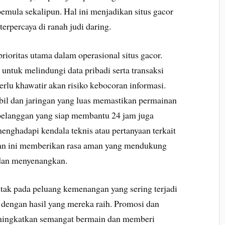
emula sekalipun. Hal ini menjadikan situs gacor
terpercaya di ranah judi daring.
rioritas utama dalam operasional situs gacor.
 untuk melindungi data pribadi serta transaksi
rlu khawatir akan risiko kebocoran informasi.
tabil dan jaringan yang luas memastikan permainan
pelanggan yang siap membantu 24 jam juga
nghadapi kendala teknis atau pertanyaan terkait
an ini memberikan rasa aman yang mendukung
dan menyenangkan.
letak pada peluang kemenangan yang sering terjadi
dengan hasil yang mereka raih. Promosi dan
eningkatkan semangat bermain dan memberi