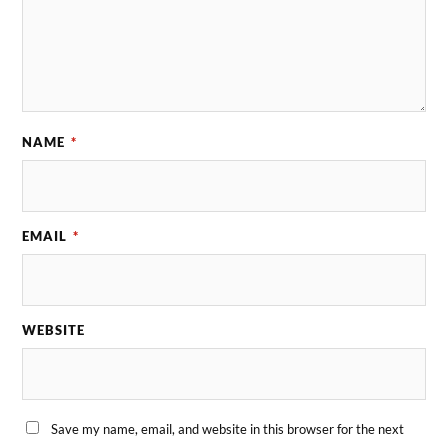
NAME
*
EMAIL
*
WEBSITE
Save my name, email, and website in this browser for the next