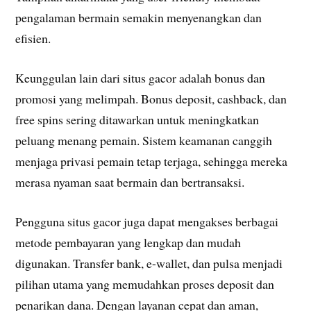
pengalaman bermain semakin menyenangkan dan
efisien.
Keunggulan lain dari situs gacor adalah bonus dan
promosi yang melimpah. Bonus deposit, cashback, dan
free spins sering ditawarkan untuk meningkatkan
peluang menang pemain. Sistem keamanan canggih
menjaga privasi pemain tetap terjaga, sehingga mereka
merasa nyaman saat bermain dan bertransaksi.
Pengguna situs gacor juga dapat mengakses berbagai
metode pembayaran yang lengkap dan mudah
digunakan. Transfer bank, e-wallet, dan pulsa menjadi
pilihan utama yang memudahkan proses deposit dan
penarikan dana. Dengan layanan cepat dan aman,