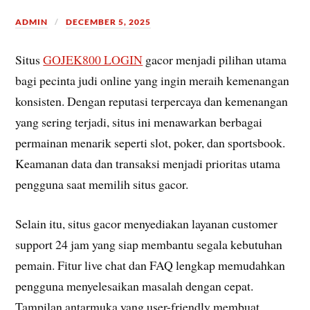
ADMIN
DECEMBER 5, 2025
Situs
GOJEK800 LOGIN
gacor menjadi pilihan utama
bagi pecinta judi online yang ingin meraih kemenangan
konsisten. Dengan reputasi terpercaya dan kemenangan
yang sering terjadi, situs ini menawarkan berbagai
permainan menarik seperti slot, poker, dan sportsbook.
Keamanan data dan transaksi menjadi prioritas utama
pengguna saat memilih situs gacor.
Selain itu, situs gacor menyediakan layanan customer
support 24 jam yang siap membantu segala kebutuhan
pemain. Fitur live chat dan FAQ lengkap memudahkan
pengguna menyelesaikan masalah dengan cepat.
Tampilan antarmuka yang user-friendly membuat