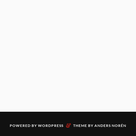
&
POWERED BY
WORDPRESS
THEME BY
ANDERS NORÉN