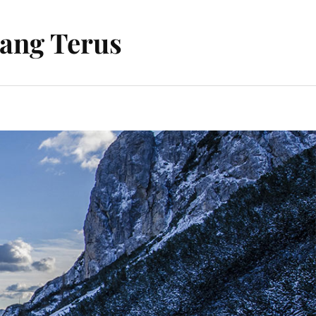
nang Terus