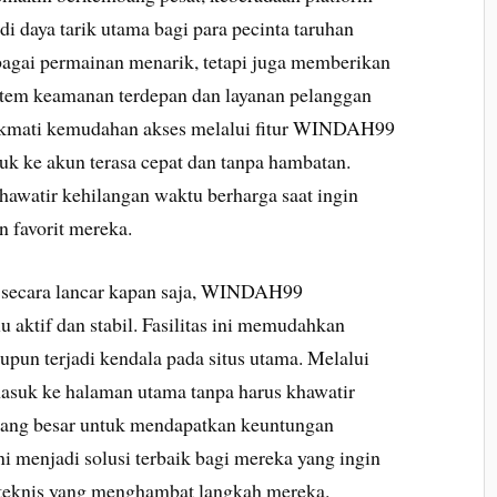
 daya tarik utama bagi para pecinta taruhan
agai permainan menarik, tetapi juga memberikan
tem keamanan terdepan dan layanan pelanggan
nikmati kemudahan akses melalui fitur WINDAH99
uk ke akun terasa cepat dan tanpa hambatan.
hawatir kehilangan waktu berharga saat ingin
 favorit mereka.
m secara lancar kapan saja, WINDAH99
u aktif dan stabil. Fasilitas ini memudahkan
pun terjadi kendala pada situs utama. Melalui
masuk ke halaman utama tanpa harus khawatir
luang besar untuk mendapatkan keuntungan
ini menjadi solusi terbaik bagi mereka yang ingin
teknis yang menghambat langkah mereka.