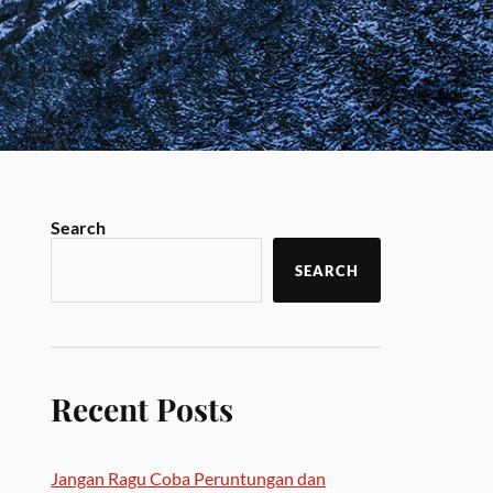
Search
SEARCH
Recent Posts
Jangan Ragu Coba Peruntungan dan