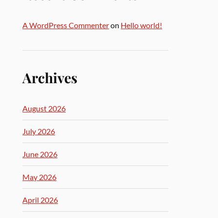
A WordPress Commenter
on
Hello world!
Archives
August 2026
July 2026
June 2026
May 2026
April 2026