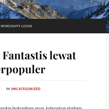
WINDAH99 LOGIN
 Fantastis lewat
erpopuler
IN
UNCATEGORIZED
emakin berkembang pesat, keberadaan platform