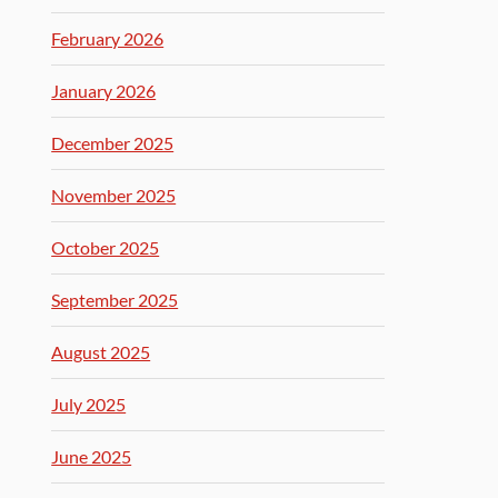
February 2026
January 2026
December 2025
November 2025
October 2025
September 2025
August 2025
July 2025
June 2025