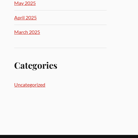
May 2025
April 2025
March 2025
Categories
Uncategorized