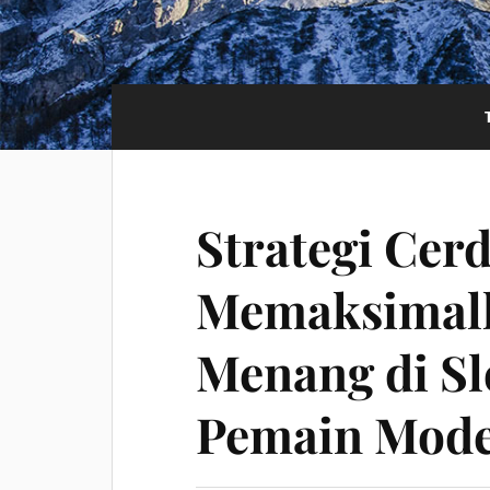
Strategi Cer
Memaksimalk
Menang di Sl
Pemain Mod