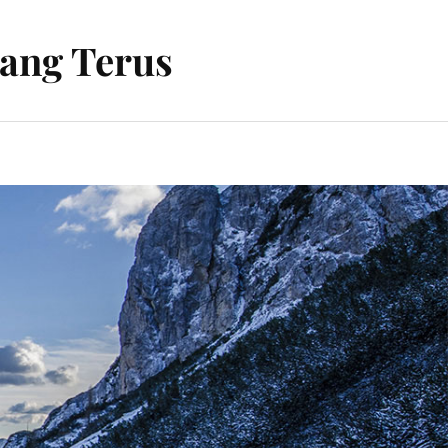
nang Terus