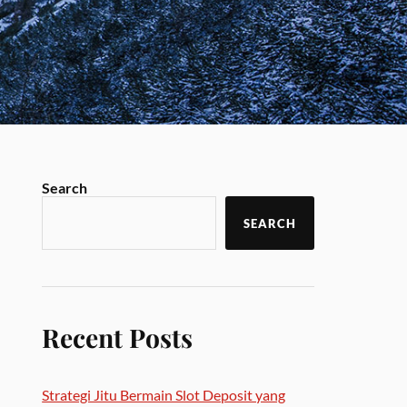
Search
SEARCH
Recent Posts
Strategi Jitu Bermain Slot Deposit yang