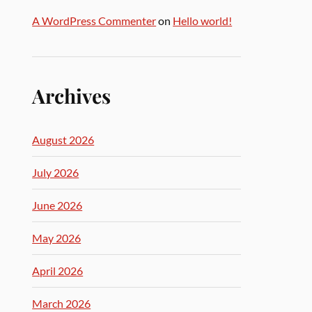
A WordPress Commenter
on
Hello world!
Archives
August 2026
July 2026
June 2026
May 2026
April 2026
March 2026