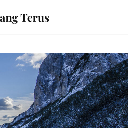
nang Terus