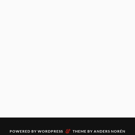
&
POWERED BY
WORDPRESS
THEME BY
ANDERS NORÉN