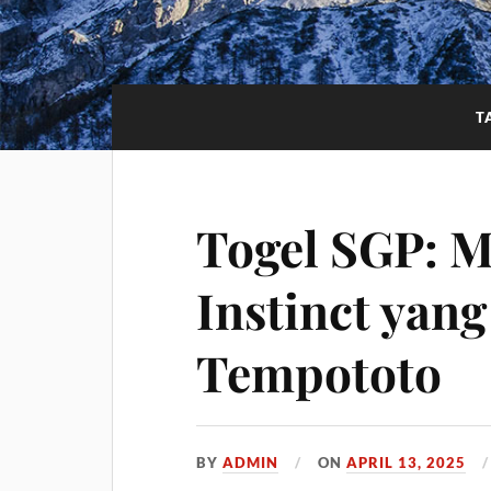
T
Togel SGP: 
Instinct yang
Tempototo
BY
ADMIN
ON
APRIL 13, 2025