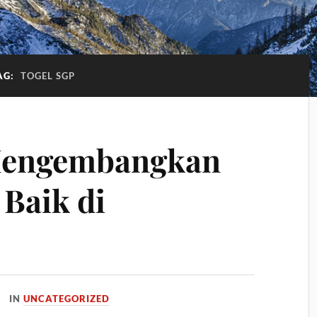
AG:
TOGEL SGP
Mengembangkan
 Baik di
IN
UNCATEGORIZED