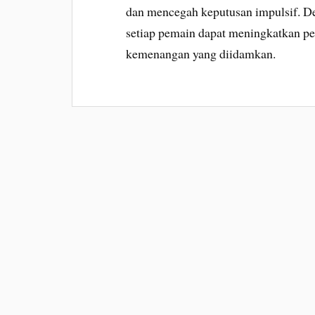
dan mencegah keputusan impulsif. De
setiap pemain dapat meningkatkan pe
kemenangan yang diidamkan.