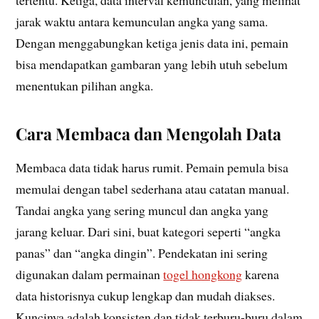
tertentu. Ketiga, data interval kemunculan, yang melihat
jarak waktu antara kemunculan angka yang sama.
Dengan menggabungkan ketiga jenis data ini, pemain
bisa mendapatkan gambaran yang lebih utuh sebelum
menentukan pilihan angka.
Cara Membaca dan Mengolah Data
Membaca data tidak harus rumit. Pemain pemula bisa
memulai dengan tabel sederhana atau catatan manual.
Tandai angka yang sering muncul dan angka yang
jarang keluar. Dari sini, buat kategori seperti “angka
panas” dan “angka dingin”. Pendekatan ini sering
digunakan dalam permainan
togel hongkong
karena
data historisnya cukup lengkap dan mudah diakses.
Kuncinya adalah konsisten dan tidak terburu-buru dalam