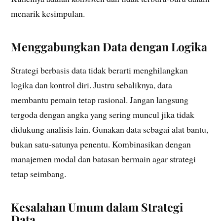
menarik kesimpulan.
Menggabungkan Data dengan Logika
Strategi berbasis data tidak berarti menghilangkan
logika dan kontrol diri. Justru sebaliknya, data
membantu pemain tetap rasional. Jangan langsung
tergoda dengan angka yang sering muncul jika tidak
didukung analisis lain. Gunakan data sebagai alat bantu,
bukan satu-satunya penentu. Kombinasikan dengan
manajemen modal dan batasan bermain agar strategi
tetap seimbang.
Kesalahan Umum dalam Strategi
Data