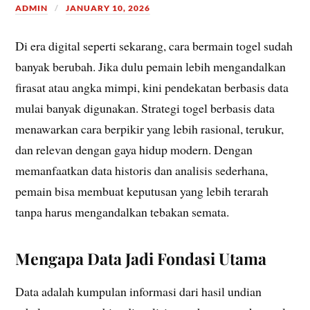
ADMIN
JANUARY 10, 2026
Di era digital seperti sekarang, cara bermain togel sudah
banyak berubah. Jika dulu pemain lebih mengandalkan
firasat atau angka mimpi, kini pendekatan berbasis data
mulai banyak digunakan. Strategi togel berbasis data
menawarkan cara berpikir yang lebih rasional, terukur,
dan relevan dengan gaya hidup modern. Dengan
memanfaatkan data historis dan analisis sederhana,
pemain bisa membuat keputusan yang lebih terarah
tanpa harus mengandalkan tebakan semata.
Mengapa Data Jadi Fondasi Utama
Data adalah kumpulan informasi dari hasil undian