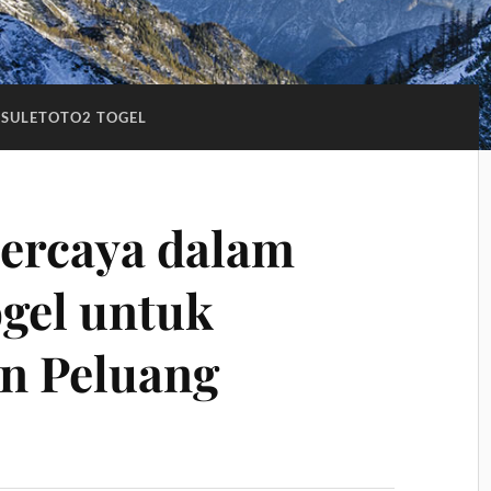
SULETOTO2 TOGEL
percaya dalam
gel untuk
n Peluang