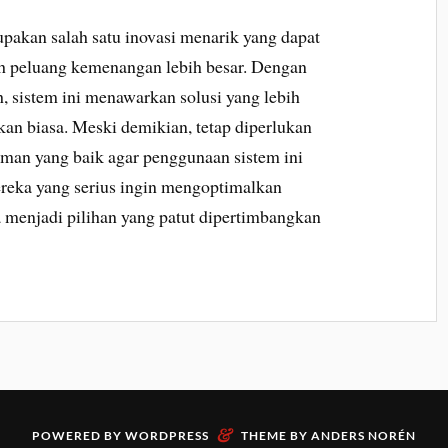
pakan salah satu inovasi menarik yang dapat
 peluang kemenangan lebih besar. Dengan
h, sistem ini menawarkan solusi yang lebih
an biasa. Meski demikian, tetap diperlukan
aman yang baik agar penggunaan sistem ini
reka yang serius ingin mengoptimalkan
a menjadi pilihan yang patut dipertimbangkan
&
POWERED BY
WORDPRESS
THEME BY
ANDERS NORÉN