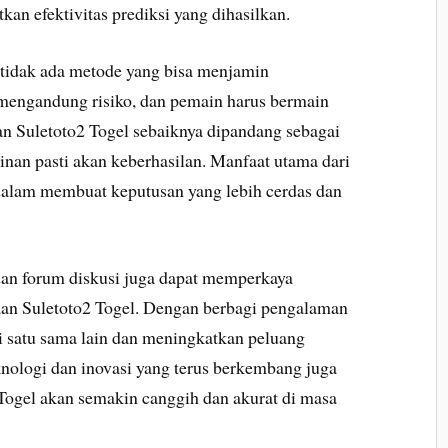
kan efektivitas prediksi yang dihasilkan.
 tidak ada metode yang bisa menjamin
mengandung risiko, dan pemain harus bermain
n Suletoto2 Togel sebaiknya dipandang sebagai
minan pasti akan keberhasilan. Manfaat utama dari
dalam membuat keputusan yang lebih cerdas dan
 dan forum diskusi juga dapat memperkaya
n Suletoto2 Togel. Dengan berbagi pengalaman
ri satu sama lain dan meningkatkan peluang
knologi dan inovasi yang terus berkembang juga
ogel akan semakin canggih dan akurat di masa