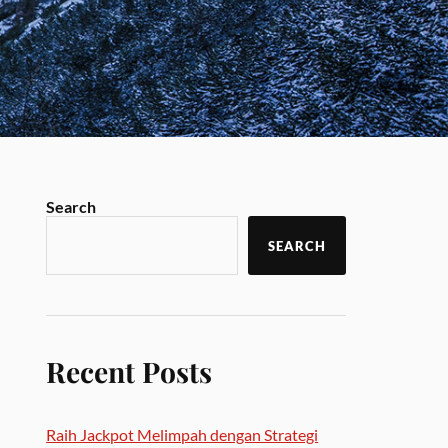
Search
SEARCH
Recent Posts
Raih Jackpot Melimpah dengan Strategi