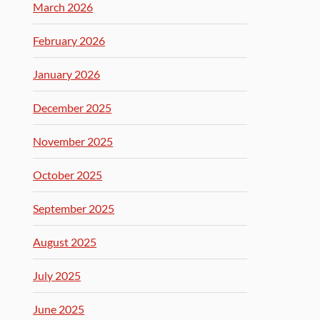
March 2026
February 2026
January 2026
December 2025
November 2025
October 2025
September 2025
August 2025
July 2025
June 2025