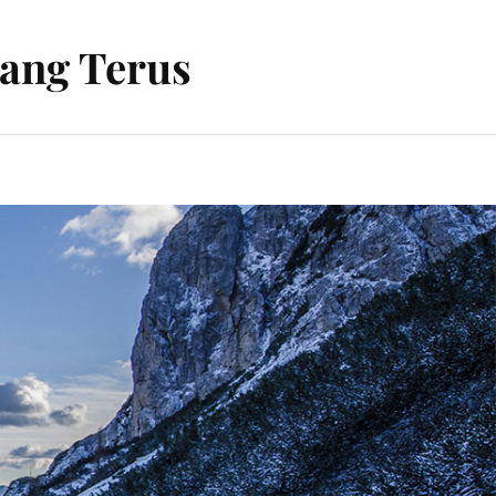
nang Terus