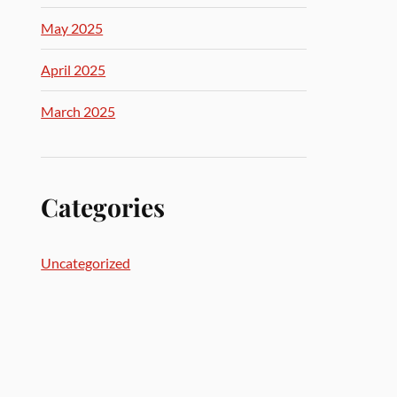
May 2025
April 2025
March 2025
Categories
Uncategorized