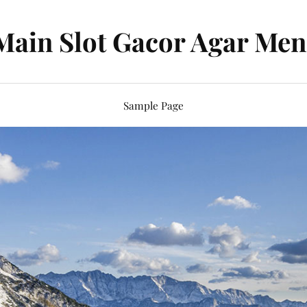
 Main Slot Gacor Agar Me
Sample Page