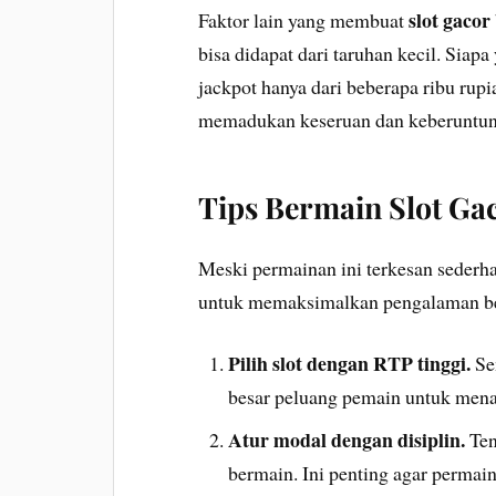
slot gacor
Faktor lain yang membuat
bisa didapat dari taruhan kecil. Sia
jackpot hanya dari beberapa ribu rup
memadukan keseruan dan keberuntung
Tips Bermain Slot Ga
Meski permainan ini terkesan sederhan
untuk memaksimalkan pengalaman b
Pilih slot dengan RTP tinggi.
Sem
besar peluang pemain untuk mena
Atur modal dengan disiplin.
Ten
bermain. Ini penting agar permai