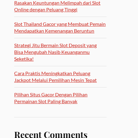
Rasakan Keuntungan Melimpah dari Slot
Online dengan Peluang Tinggi
Slot Thailand Gacor yang Membuat Pemain
Mendapatkan Kemenangan Beruntun
Strategi Jitu Bermain Slot Deposit yang
Bisa Mengubah Nasib Keuanganmu
Seketika!
Cara Praktis Meningkatkan Peluang
Jackpot Melalui Pemilihan Mesin Tepat
Pilihan Situs Gacor Dengan Pilihan
Permainan Slot Paling Banyak
Recent Comments