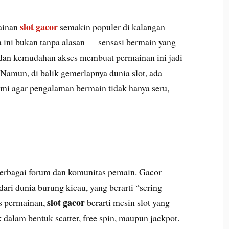
slot gacor
mainan
semakin populer di kalangan
ini bukan tanpa alasan — sensasi bermain yang
 dan kemudahan akses membuat permainan ini jadi
 Namun, di balik gemerlapnya dunia slot, ada
ami agar pengalaman bermain tidak hanya seru,
 berbagai forum dan komunitas pemain. Gacor
 dari dunia burung kicau, yang berarti “sering
slot gacor
ks permainan,
berarti mesin slot yang
alam bentuk scatter, free spin, maupun jackpot.