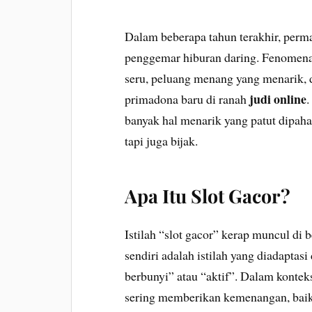
Dalam beberapa tahun terakhir, per
penggemar hiburan daring. Fenomena 
seru, peluang menang yang menarik,
judi online
primadona baru di ranah
.
banyak hal menarik yang patut dipah
tapi juga bijak.
Apa Itu Slot Gacor?
Istilah “slot gacor” kerap muncul di
sendiri adalah istilah yang diadaptasi
berbunyi” atau “aktif”. Dalam konte
sering memberikan kemenangan, baik d