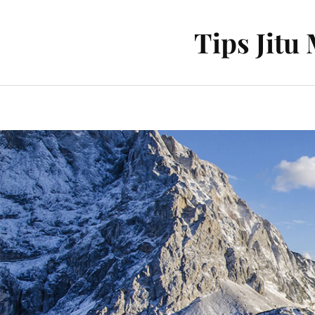
Tips Jitu